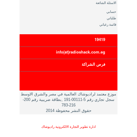
الاسئلة الشائعة
حسابي
طلباتي
قائمة رغباتي
19419
info(at)radioshack.com.eg
فرص الشراكة
موزع معتمد لراديوشاك العالمية في مصر والشرق الاوسط
سجل تجاري رقم 5-00111-191 ,بطاقة ضريبية رقم 200-
216-783
حقوق النشر محفوظة 2014
ادارة تطوير التجارة الالكترونية راديوشاك