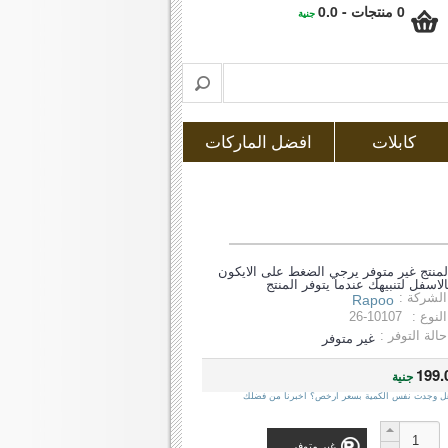
0 منتجات - 0.0
جنية
كابلات
افضل الماركات
لمنتج غير متوفر يرجي الضغط على الايكون
الاسفل لتنبيهك عندما يتوفر المنتج
الشركة :
Rapoo
النوع :
26-10107
حالة التوفر :
غير متوفر
199.
جنية
ل وجدت نفس الكمية بسعر ارخص؟ اخبرنا من فضلك
غير متوفر