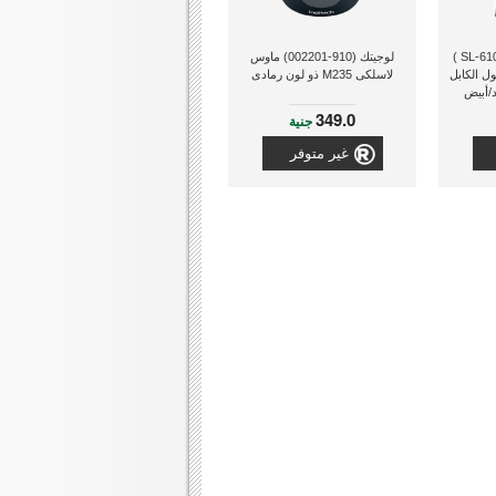
سبيد لينك (SL-610000-BKWE )
لوجيتك (910-002201) ماوس
ل الكابل
لاسلكى M235 ذو لون رمادى
349.0
جنية
غير متوفر