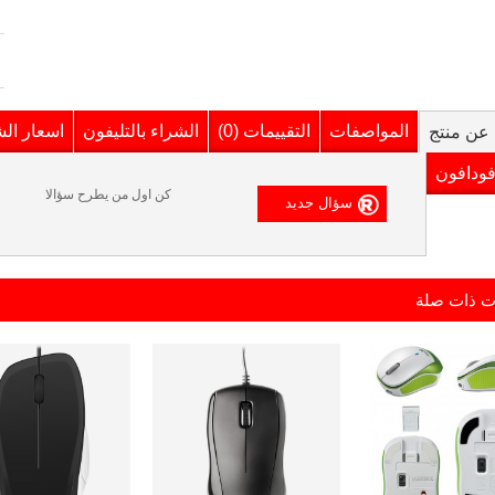
المواصفات
التقييمات (0)
الشراء بالتليفون
اسعار ال
عن منتج
فودافون
كن اول من يطرح سؤالا
ت ذات صلة