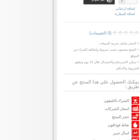
إضافة لرغباتي
اضافة للمقارنة
(0 التقييمات)
> السعر شامل ضريبة المبيعات
> المنتج مضمون حسب شروط واتفاقية الشراء من
الموقع
> يمكن الاسترجاع والاستبدال خلال 14 يوم وتطبق
الشروط والاحكام
يمكنك الحصول علي هذا المنتج عن
طريق :
الشراء بالتليفون
اسعار الشركات
حجز المنتج
نقاط فودافون
اسأل خبير