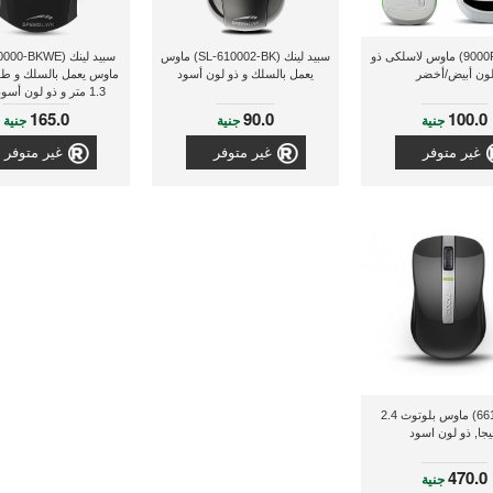
جينيس (9000R) ماوس لاسلكى ذو
سبيد لينك (SL-610002-BK) ماوس
ون أبيض/أخضر
يعمل بالسلك و ذو لون أسود
ماوس يعمل بالسلك و طو
1.3 متر و ذو لون أسود/أبيض
165.0
90.0
100.0
جنية
جنية
جنية
غير متوفر
غير متوفر
غير متوفر
رابو (6610) ماوس بلوتوث 2.4
جا, ذو لون اسود
470.0
جنية