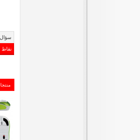
سؤال 
نقاط 
منتجا