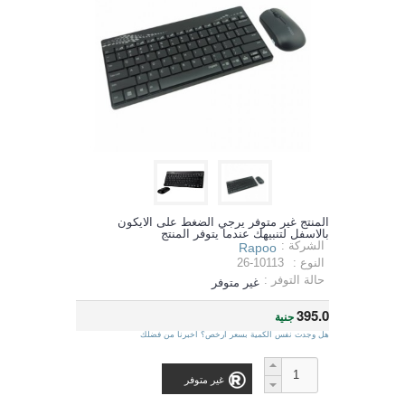
المنتج غير متوفر يرجي الضغط على الايكون
بالاسفل لتنبيهك عندما يتوفر المنتج
الشركة :
Rapoo
النوع :
26-10113
حالة التوفر :
غير متوفر
395.0
جنية
هل وجدت نفس الكمية بسعر ارخص؟ اخبرنا من فضلك
غير متوفر