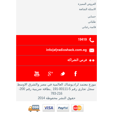
العروض المميزة
الاسئلة الشائعة
حسابي
طلباتي
قائمة رغباتي
19419
info(at)radioshack.com.eg
فرص الشراكة
موزع معتمد لراديوشاك العالمية في مصر والشرق الاوسط
سجل تجاري رقم 5-00111-191 ,بطاقة ضريبية رقم 200-
216-783
حقوق النشر محفوظة 2014