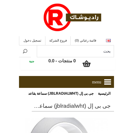
قائمة رغباتي (0)
فروع الشركة
تسجيل دخول
0 منتجات - 0.0
جنية
menu
»
الرئيسية
جى بى إل (JBLRADIALWHT) سماعة بقاعدة شحن RADIALWHT لأجهزة الأى بود و ذو لون أبيض
جى بى إل (jblradialwht) سماعة بقاعدة شحن radialwht لأجهزة الأى بود و ذو لون أبيض