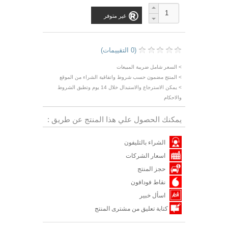
غير متوفر
(0 التقييمات)
> السعر شامل ضريبة المبيعات
> المنتج مضمون حسب شروط واتفاقية الشراء من الموقع
> يمكن الاسترجاع والاستبدال خلال 14 يوم وتطبق الشروط
والاحكام
يمكنك الحصول علي هذا المنتج عن طريق :
الشراء بالتليفون
اسعار الشركات
حجز المنتج
نقاط فودافون
اسأل خبير
كتابة تعليق من مشترى المنتج