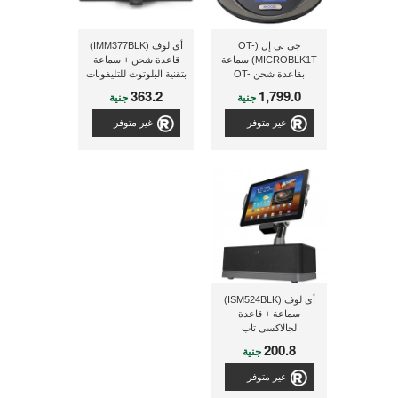
جى بى إل (OT-
أى لوف (IMM377BLK)
MICROBLK1T) سماعة
قاعدة شحن + سماعة
بقاعدة شحن OT-
بتقنية البلوتوث للتليفونات
MICROBLK1T لجهاز
الذكية
363.2
1,799.0
جنية
جنية
الأى بود و الأى فون و
مزودة بساعة و راديو ذو
غير متوفر
غير متوفر
لون أسود
أى لوف (ISM524BLK)
سماعة + قاعدة
لجالاكسى تاب
200.8
جنية
غير متوفر