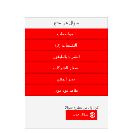
سؤال عن منتج
المواصفات
التقييمات (0)
الشراء بالتليفون
اسعار الشركات
حجز المنتج
نقاط فودافون
كن اول من يطرح سؤالا