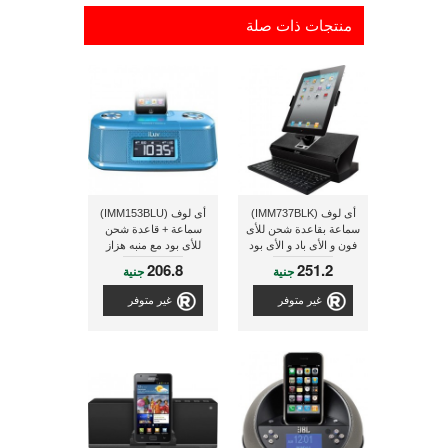
منتجات ذات صلة
أى لوف (IMM737BLK)
أى لوف (IMM153BLU)
سماعة بقاعدة شحن للأى
سماعة + قاعدة شحن
فون و الأى باد و الأى بود
للأى بود مع منبه هزاز
مزود بلوحة مفاتيح تنزلق
لوسادة السرير
206.8
251.2
جنية
جنية
للخارج
غير متوفر
غير متوفر