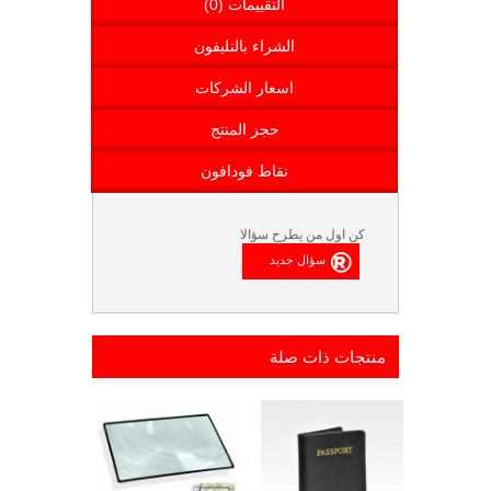
التقييمات (0)
الشراء بالتليفون
اسعار الشركات
حجز المنتج
نقاط فودافون
كن اول من يطرح سؤالا
منتجات ذات صلة