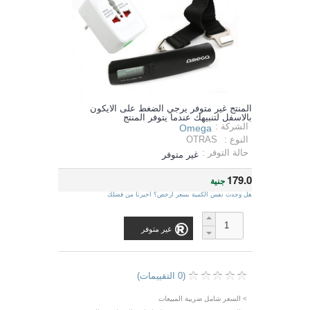
المنتج غير متوفر يرجي الضغط على الايكون
بالاسفل لتنبيهك عندما يتوفر المنتج
الشركة :
Omega
النوع :
OTRAS
حالة التوفر :
غير متوفر
179.0
جنية
هل وجدت نفس الكمية بسعر ارخص؟ اخبرنا من فضلك
غير متوفر
(0 التقييمات)
> السعر شامل ضريبة المبيعات