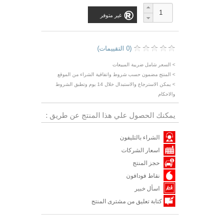
غير متوفر
(0 التقييمات)
> السعر شامل ضريبة المبيعات
> المنتج مضمون حسب شروط واتفاقية الشراء من الموقع
> يمكن الاسترجاع والاستبدال خلال 14 يوم وتطبق الشروط
والاحكام
يمكنك الحصول علي هذا المنتج عن طريق :
الشراء بالتليفون
اسعار الشركات
حجز المنتج
نقاط فودافون
اسأل خبير
كتابة تعليق من مشترى المنتج