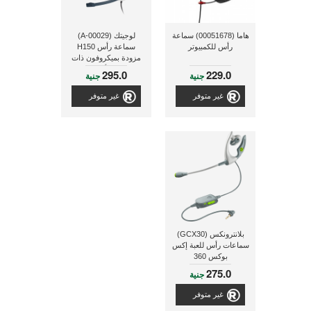
هاما (00051678) سماعة
لوجيتك (A-00029)
رأس للكمبيوتر
سماعة رأس H150
مزودة بميكروفون ذات
لون أبيض
295.0
229.0
جنية
جنية
غير متوفر
غير متوفر
بلانترونكس (GCX30)
سماعات رأس للعبة إكس
بوكس 360
275.0
جنية
غير متوفر