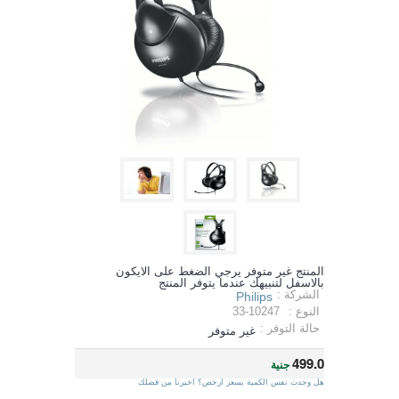
المنتج غير متوفر يرجي الضغط على الايكون
بالاسفل لتنبيهك عندما يتوفر المنتج
الشركة :
Philips
النوع :
33-10247
حالة التوفر :
غير متوفر
499.0
جنية
هل وجدت نفس الكمية بسعر ارخص؟ اخبرنا من فضلك