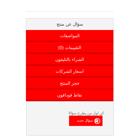
سؤال عن منتج
المواصفات
التقييمات (0)
الشراء بالتليفون
اسعار الشركات
حجز المنتج
نقاط فودافون
كن اول من يطرح سؤالا