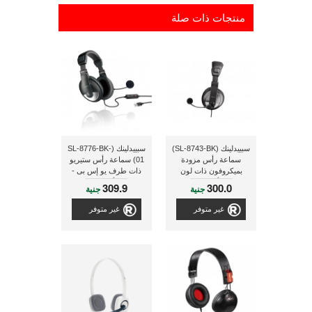
منتجات ذات صلة
سبييدلينك (SL-8743-BK)
سبييدلينك (SL-8776-BK-
سماعة رأس مزودة
01) سماعة رأس ستيريو
بميكروفون ذات لون
ذات طرف يو إس بى -
أسود
أسود
309.9
300.0
جنية
جنية
غير متوفر
غير متوفر