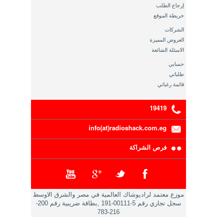
إرجاع الطلب
خريطة الموقع
الشركات
العروض المميزة
الاسئلة الشائعة
حسابي
طلباتي
قائمة رغباتي
19419
info(at)radioshack.com.eg
فرص الشراكة
موزع معتمد لراديوشاك العالمية في مصر والشرق الاوسط
سجل تجاري رقم 5-00111-191 ,بطاقة ضريبية رقم 200-
216-783