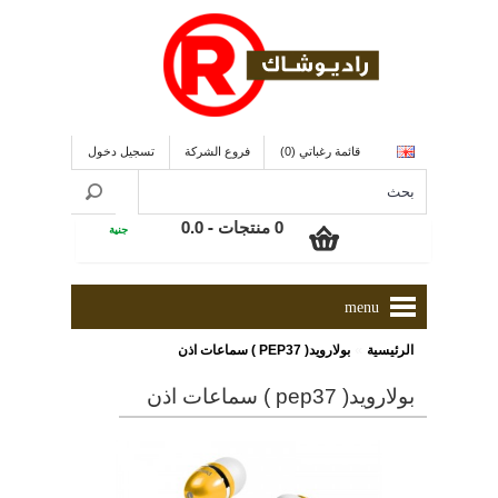
قائمة رغباتي (0)
فروع الشركة
تسجيل دخول
0 منتجات - 0.0
جنية
menu
»
الرئيسية
بولارويد( PEP37 ) سماعات اذن
بولارويد( pep37 ) سماعات اذن