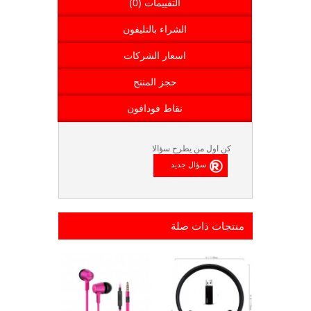
التقييمات (0)
الشراء بالتليفون
اسعار الشركات
حجز المنتج
نقاط فودافون
كن اول من يطرح سؤالا
منتجات ذات صلة