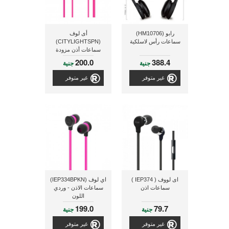
رابو (HM10706)
أى لوف
سماعات رأس لاسلكية
(CITYLIGHTSPN)
سماعات أذن مزودة
بمايك و ذو لون وردى
200.0
388.4
جنية
جنية
غير متوفر
غير متوفر
اى لووف ( IEP374 )
اي لوف (IEP334BPKN)
سماعات اذن
سماعات الاذن - وردي
اللون
199.0
79.7
جنية
جنية
غير متوفر
غير متوفر