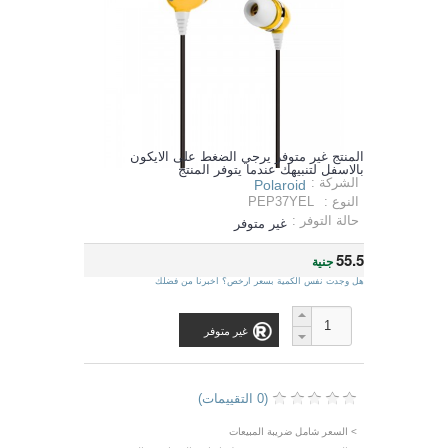
المنتج غير متوفر يرجي الضغط على الايكون
بالاسفل لتنبيهك عندما يتوفر المنتج
الشركة :
Polaroid
النوع :
PEP37YEL
حالة التوفر :
غير متوفر
55.5
جنية
هل وجدت نفس الكمية بسعر ارخص؟ اخبرنا من فضلك
غير متوفر
(0 التقييمات)
> السعر شامل ضريبة المبيعات