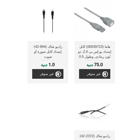
هاما (00039723) كابل
راديو شاك (894-42)
إمتداد يو إس بى 2.0, ذو
إمتداد كابل صورة أو
لون رمادى, وطول 0.5
صوت
متر
1.0
75.0
جنية
جنية
غير متوفر
غير متوفر
راديو شاك (2372-42)