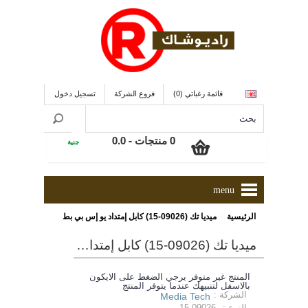
قائمة رغباتي (0)
فروع الشركة
تسجيل دخول
0 منتجات - 0.0
جنية
menu
»
الرئيسية
ميديا تك (09026-15) كابل إمتداد يو إس بي بطول 1.8 متر ذو لون فضي
ميديا تك (09026-15) كابل إمتداد يو إس بي بطول 1.8 متر ذو لون فضي
المنتج غير متوفر يرجي الضغط على الايكون
بالاسفل لتنبيهك عندما يتوفر المنتج
الشركة :
Media Tech
النوع :
15-09026