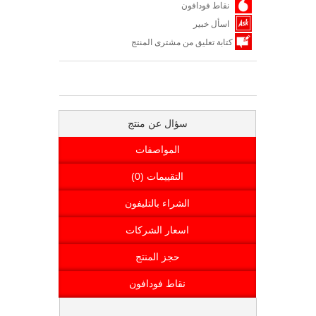
نقاط فودافون
اسأل خبير
كتابة تعليق من مشترى المنتج
سؤال عن منتج
المواصفات
التقييمات (0)
الشراء بالتليفون
اسعار الشركات
حجز المنتج
نقاط فودافون