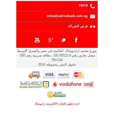
19419
info(at)radioshack.com.eg
فرص الشراكة
موزع معتمد لراديوشاك العالمية في مصر والشرق الاوسط
سجل تجاري رقم 5-00111-191 ,بطاقة ضريبية رقم 200-
216-783
حقوق النشر محفوظة 2014
ادارة تطوير التجارة الالكترونية راديوشاك