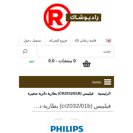
قائمة رغباتي (0)
فروع الشركة
تسجيل دخول
0 منتجات - 0.0
جنية
menu
»
الرئيسية
فيليبس (CR2032/01B) بطارية دائرية صغيرة
فيليبس (cr2032/01b) بطارية دائرية صغيرة