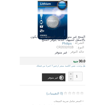
المنتج غير متوفر يرجي الضغط على الايكون
بالاسفل لتنبيهك عندما يتوفر المنتج
الشركة :
Philips
النوع :
CR2032/01B
حالة التوفر :
غير متوفر
30.0
جنية
هل وجدت نفس الكمية بسعر ارخص؟ اخبرنا من فضلك
غير متوفر
(0 التقييمات)
> السعر شامل ضريبة المبيعات