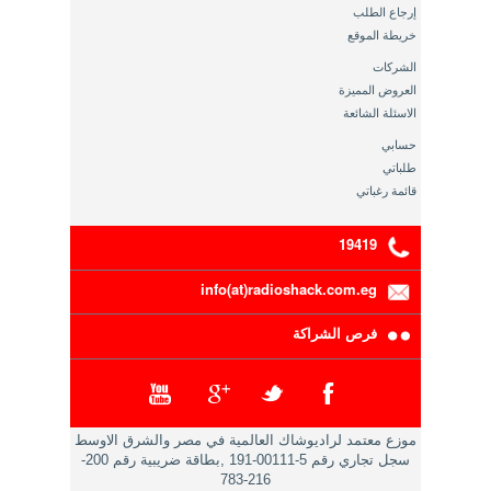
إرجاع الطلب
خريطة الموقع
الشركات
العروض المميزة
الاسئلة الشائعة
حسابي
طلباتي
قائمة رغباتي
19419
info(at)radioshack.com.eg
فرص الشراكة
موزع معتمد لراديوشاك العالمية في مصر والشرق الاوسط
سجل تجاري رقم 5-00111-191 ,بطاقة ضريبية رقم 200-
216-783