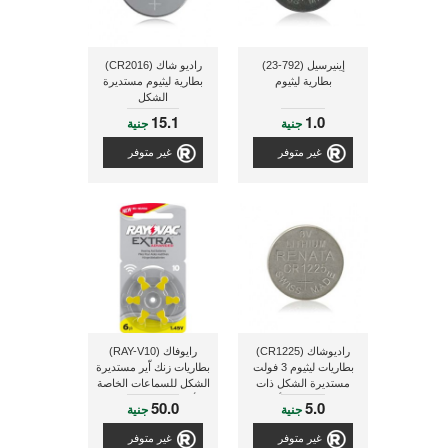
إينيرسيل (792-23)
راديو شاك (CR2016)
بطارية ليثيوم
بطارية ليثيوم مستديرة
الشكل
15.1
1.0
جنية
جنية
غير متوفر
غير متوفر
راديوشاك (CR1225)
رايوفاك (RAY-V10)
بطاريات ليثيوم 3 فولت
بطاريات زنك اّير مستديرة
مستديرة الشكل ذات
الشكل للسماعات الخاصة
سعة 48 مللى أمبير
بالأشخاص ضعاف السمع
50.0
5.0
جنية
جنية
غير متوفر
غير متوفر