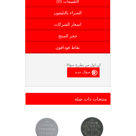
التقييمات (0)
الشراء بالتليفون
اسعار الشركات
حجز المنتج
نقاط فودافون
كن اول من يطرح سؤالا
منتجات ذات صلة