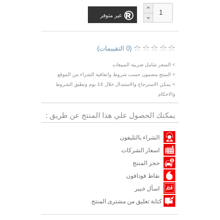
غير متوفر
(0 التقييمات)
> السعر شامل ضريبة المبيعات
> المنتج مضمون حسب شروط واتفاقية الشراء من الموقع
> يمكن الاسترجاع والاستبدال خلال 14 يوم وتطبق الشروط
والاحكام
يمكنك الحصول علي هذا المنتج عن طريق :
الشراء بالتليفون
اسعار الشركات
حجز المنتج
نقاط فودافون
اسأل خبير
كتابة تعليق من مشترى المنتج