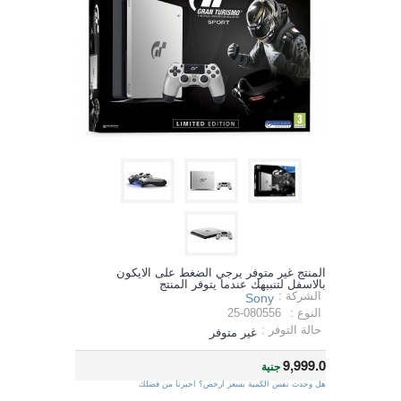
المنتج غير متوفر يرجي الضغط على الايكون
بالاسفل لتنبيهك عندما يتوفر المنتج
الشركة :
Sony
النوع :
25-080556
حالة التوفر :
غير متوفر
9,999.0
جنية
هل وجدت نفس الكمية بسعر ارخص؟ اخبرنا من فضلك