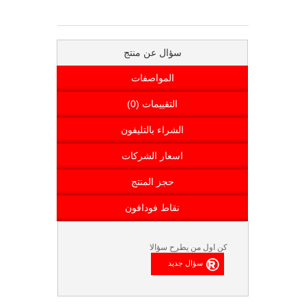
سؤال عن منتج
المواصفات
التقييمات (0)
الشراء بالتليفون
اسعار الشركات
حجز المنتج
نقاط فودافون
كن اول من يطرح سؤالا