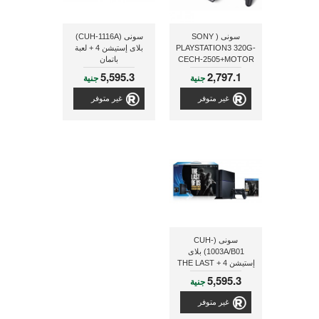
سونى ( SONY
سونى (CUH-1116A)
PLAYSTATION3 320G-
بلاى إستيشن 4 + لعبة
CECH-2505+MOTOR
باتمان
STORM APOCALYPES
5,595.3
2,797.1
جنية
جنية
) بلاى ستيشن3
غير متوفر
غير متوفر
سونى (CUH-
1003A/B01) بلاى
إستيشن 4 + THE LAST
OF US- REMASTERD
5,595.3
جنية
غير متوفر