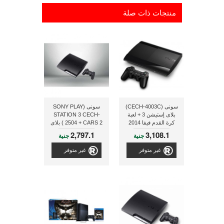
منتجات ذات صلة
سونى (CECH-4003C)
سونى (SONY PLAY
بلاى إستيشن 3 + لعبة
STATION 3 CECH-
كرة القدم فيفا 2014
2504 + CARS 2 ) بلاى
البرازيل
ستيشن 3
2,797.1
3,108.1
جنية
جنية
غير متوفر
غير متوفر