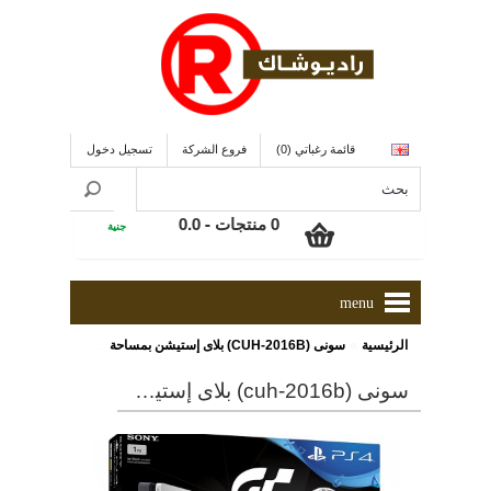
قائمة رغباتي (0)
فروع الشركة
تسجيل دخول
0 منتجات - 0.0
جنية
menu
»
الرئيسية
سونى (CUH-2016B) بلاى إستيشن بمساحة 1000 جيجا بايت مزود بذراع تحكم + لعبة Killzone
سونى (cuh-2016b) بلاى إستيشن بمساحة 1000 جيجا بايت مزود بذراع تحكم + لعبة killzone