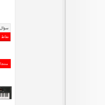
سؤال 
نقاط 
منتجا