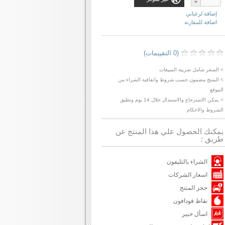
إضافة لرغباتي
اضافة للمقارنة
(0 التقييمات)
> السعر شامل ضريبة المبيعات
> المنتج مضمون حسب شروط واتفاقية الشراء من
الموقع
> يمكن الاسترجاع والاستبدال خلال 14 يوم وتطبق
الشروط والاحكام
يمكنك الحصول علي هذا المنتج عن
طريق :
الشراء بالتليفون
اسعار الشركات
حجز المنتج
نقاط فودافون
اسأل خبير