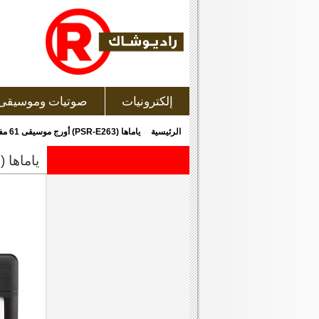
إلكترونيات
صوتيات وموسيقى
»
الرئيسية
ياماها (PSR-E263) أورج موسيقى 61 مفتاح + مصدر قدرة PA3
ياماها (psr-e263) أورج موسيقى 61 مفتاح + مصدر قدرة pa3