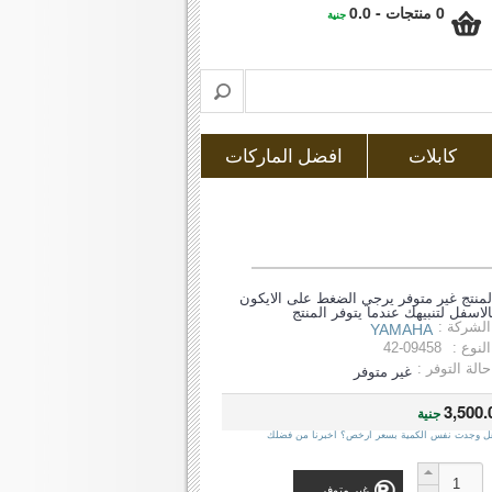
0 منتجات - 0.0
جنية
كابلات
افضل الماركات
لمنتج غير متوفر يرجي الضغط على الايكون
الاسفل لتنبيهك عندما يتوفر المنتج
الشركة :
YAMAHA
النوع :
42-09458
حالة التوفر :
غير متوفر
3,500.
جنية
ل وجدت نفس الكمية بسعر ارخص؟ اخبرنا من فضلك
غير متوفر