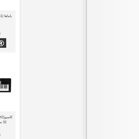
ياماها (PSR-F51) أورج موسيقى
0
32
0