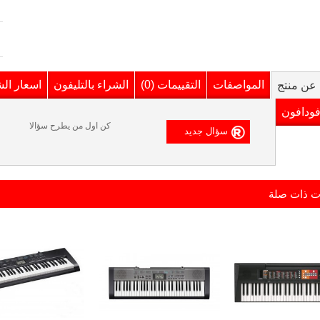
المواصفات
التقييمات (0)
الشراء بالتليفون
اسعار ال
عن منتج
فودافون
كن اول من يطرح سؤالا
ت ذات صلة