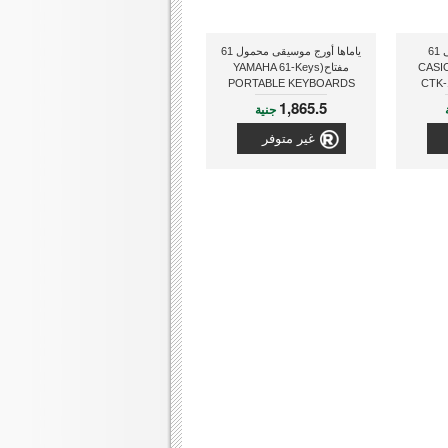
كاسيو أورج موسيقى 61
ياماها أورج موسيقى محمول 61
CASIO 
مفتاح(YAMAHA 61-Keys
PORTABLE KEYBOARDS
CTK-1
PSRE243+ADAPTOR)
1,865.5
جنية
غير متوفر