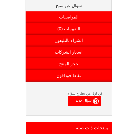
سؤال عن منتج
المواصفات
التقييمات (0)
الشراء بالتليفون
اسعار الشركات
حجز المنتج
نقاط فودافون
كن اول من يطرح سؤالا
منتجات ذات صلة