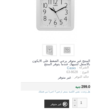
المنتج غير متوفر يرجي الضغط على الايكون
بالاسفل لتنبيهك عندما يتوفر المنتج
الشركة :
Casio
النوع :
63-8628
حالة التوفر :
غير متوفر
299.0
جنية
هل وجدت نفس الكمية بسعر ارخص؟ اخبرنا من فضلك
غير متوفر