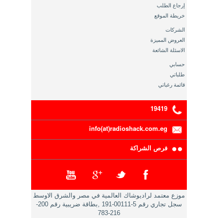
إرجاع الطلب
خريطة الموقع
الشركات
العروض المميزة
الاسئلة الشائعة
حسابي
طلباتي
قائمة رغباتي
19419
info(at)radioshack.com.eg
فرص الشراكة
موزع معتمد لراديوشاك العالمية في مصر والشرق الاوسط
سجل تجاري رقم 5-00111-191 ,بطاقة ضريبية رقم 200-
216-783