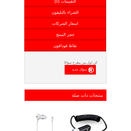
التقييمات (0)
الشراء بالتليفون
اسعار الشركات
حجز المنتج
نقاط فودافون
كن اول من يطرح سؤالا
منتجات ذات صلة