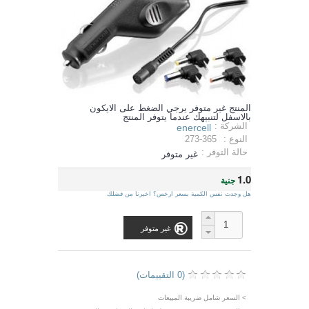
المنتج غير متوفر يرجي الضغط على الايكون
بالاسفل لتنبيهك عندما يتوفر المنتج
الشركة :
enercell
النوع :
273-365
حالة التوفر :
غير متوفر
1.0
جنية
هل وجدت نفس الكمية بسعر ارخص؟ اخبرنا من فضلك
غير متوفر
(0 التقييمات)
> السعر شامل ضريبة المبيعات