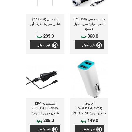
جاست موبيل (CC-158)
إينيرسيل (754-273)
شاحن سيارة مزود بكابل
شاحن سيارة بطرف أبل
لايتنينج
235.0
360.0
جنية
جنية
غير متوفر
غير متوفر
أى لوف
سامسونج (EP-
LN915UBEGWW)
(MOBISEAL2WH)
شاحن سيارة MOBISEAL
شاحن موبيل للسيارة
2 مزود بعدد 2 منافذ يو
بقدرة 15 وات, ذو لون
285.0
149.0
جنية
جنية
إس بى بقدرة 3.4 أمبير
أسود
غير متوفر
غير متوفر