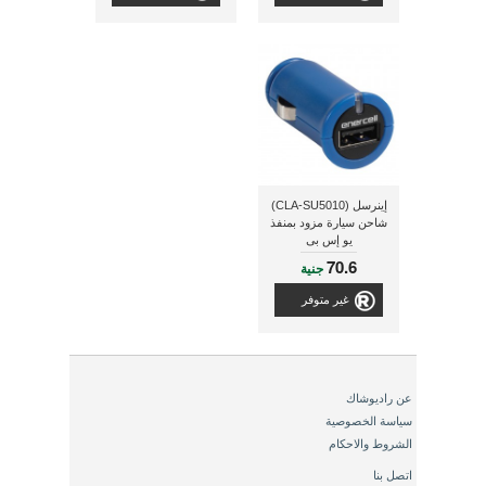
إينرسل (CLA-SU5010)
شاحن سيارة مزود بمنفذ
يو إس بى
70.6
جنية
غير متوفر
عن راديوشاك
سياسة الخصوصية
الشروط والاحكام
اتصل بنا