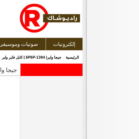
إلكترونيات
صوتيات وموسيقى
»
الرئيسية
جيجا واير( 1394-6P6P ) كابل فاير واير
جيجا واير( 1394-6p6p ) كاب