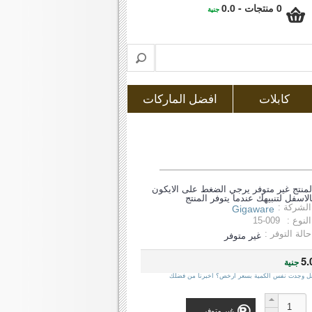
0 منتجات - 0.0
جنية
كابلات
افضل الماركات
لمنتج غير متوفر يرجي الضغط على الايكون
الاسفل لتنبيهك عندما يتوفر المنتج
الشركة :
Gigaware
النوع :
15-009
حالة التوفر :
غير متوفر
5.
جنية
ل وجدت نفس الكمية بسعر ارخص؟ اخبرنا من فضلك
غير متوفر