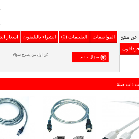
المواصفات
التقييمات (0)
الشراء بالتليفون
اسعار ال
عن منتج
فودافون
كن اول من يطرح سؤالا
ت ذات صلة