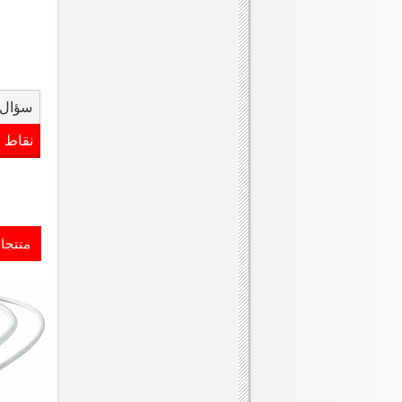
سؤال 
نقاط 
منتجا