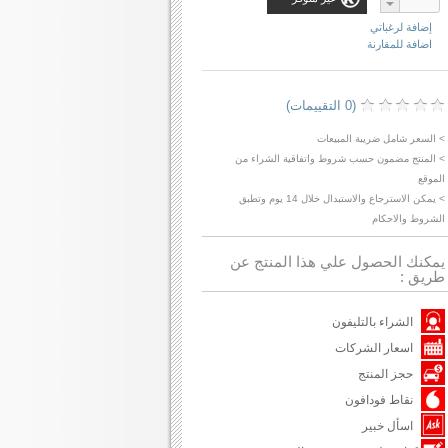
إضافة لرغباتي
اضافة للمقارنة
(0 التقييمات)
> السعر شامل ضريبة المبيعات
> المنتج مضمون حسب شروط واتفاقية الشراء من
الموقع
> يمكن الاسترجاع والاستبدال خلال 14 يوم وتطبق
الشروط والاحكام
يمكنك الحصول علي هذا المنتج عن
طريق :
الشراء بالتليفون
اسعار الشركات
حجز المنتج
نقاط فودافون
اسأل خبير