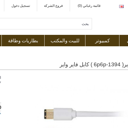
قائمة رغباتي (0)
فروع الشركة
تسجيل دخول
كمبيوتر
للبيت والمكتب
بطاريات وطاقة
ل فاير واير
ا
ب
0
ه