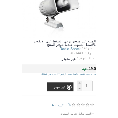
المنتج غير متوفر يرجي الضغط على الايكون
بالاسفل لتنبيهك عندما يتوفر المنتج
الشركة :
Radio Shack
النوع :
40-1440
حالة التوفر :
غير متوفر
49.0
جنية
هل وجدت نفس الكمية بسعر ارخص؟ اخبرنا من فضلك
غير متوفر
(0 التقييمات)
> السعر شامل ضريبة المبيعات