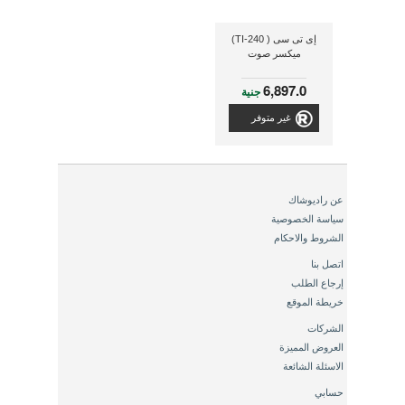
إى تى سى ( TI-240)
ميكسر صوت
6,897.0
جنية
غير متوفر
عن راديوشاك
سياسة الخصوصية
الشروط والاحكام
اتصل بنا
إرجاع الطلب
خريطة الموقع
الشركات
العروض المميزة
الاسئلة الشائعة
حسابي