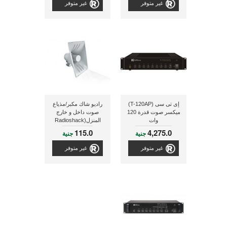
غير متوفر
غير متوفر
إى تى سى (T-120AP)
راديو شاك مكبر/مذياع
ميكسر صوت قدرة 120
صوت داخل و خارج
وات
المنزل(Radioshack
100-Watt PA
115.0
4,275.0
جنية
جنية
Indoor/Outdoor
Powerhorn® Speaker)
غير متوفر
غير متوفر