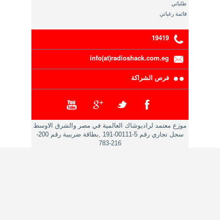
طلباتي
قائمة رغباتي
19419
info(at)radioshack.com.eg
فرص الشراكة
موزع معتمد لراديوشاك العالمية في مصر والشرق الاوسط
سجل تجاري رقم 5-00111-191 ,بطاقة ضريبية رقم 200-
216-783
حقوق النشر محفوظة 2014