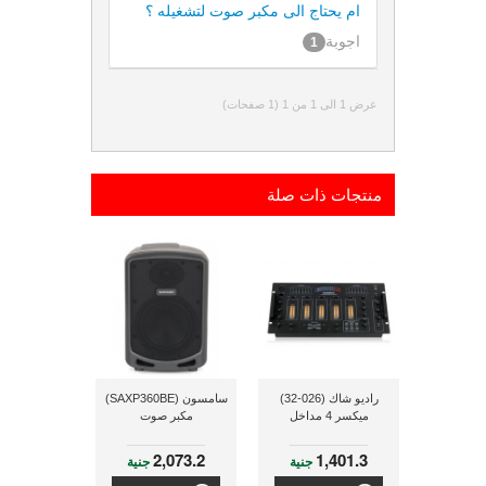
ام يحتاج الى مكبر صوت لتشغيله ؟
اجوبة
1
عرض 1 الى 1 من 1 (1 صفحات)
منتجات ذات صلة
راديو شاك (026-32)
سامسون (SAXP360BE)
ميكسر 4 مداخل
مكبر صوت
2,073.2
1,401.3
جنية
جنية