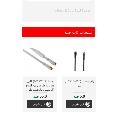
عرض 1 الى 1 من 1 (1 صفحات)
منتجات ذات صلة
راديو شاك (018-15) كابل
هاما (00122512) كابل
دش
دش ذو طرفين من النوع
F, مطلي بالذهب, طول
1.5 متر, 95 ديسيبل
55.0
5.0
جنية
جنية
غير متوفر
غير متوفر