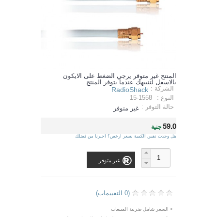
المنتج غير متوفر يرجي الضغط على الايكون
بالاسفل لتنبيهك عندما يتوفر المنتج
الشركة :
RadioShack
النوع :
15-1558
حالة التوفر :
غير متوفر
59.0
جنية
هل وجدت نفس الكمية بسعر ارخص؟ اخبرنا من فضلك
غير متوفر
(0 التقييمات)
> السعر شامل ضريبة المبيعات