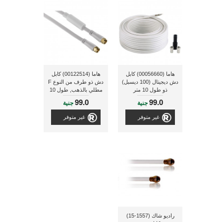
هاما (00056660) كابل
هاما (00122514) كابل
دش ديجيتال (100 ديسبل)
دش ذو طرف من النوع F
ذو طول 10 متر
مطلي بالذهب, طول 10
متر
99.0
99.0
جنية
جنية
غير متوفر
غير متوفر
راديو شاك (1557-15)