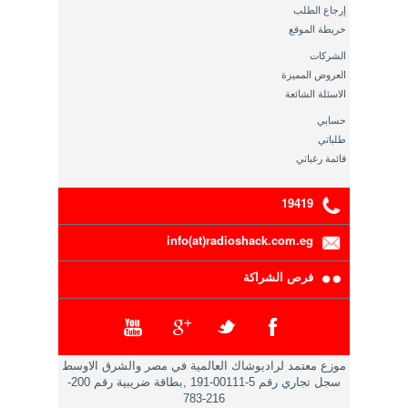
إرجاع الطلب
خريطة الموقع
الشركات
العروض المميزة
الاسئلة الشائعة
حسابي
طلباتي
قائمة رغباتي
19419
info(at)radioshack.com.eg
فرص الشراكة
موزع معتمد لراديوشاك العالمية في مصر والشرق الاوسط
سجل تجاري رقم 5-00111-191 ,بطاقة ضريبية رقم 200-
216-783