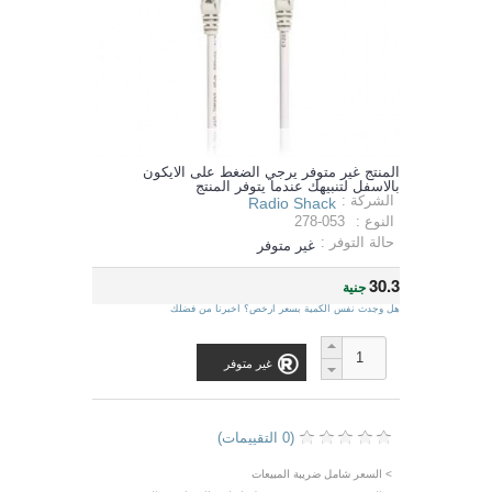
المنتج غير متوفر يرجي الضغط على الايكون
بالاسفل لتنبيهك عندما يتوفر المنتج
الشركة :
Radio Shack
النوع :
278-053
حالة التوفر :
غير متوفر
30.3
جنية
هل وجدت نفس الكمية بسعر ارخص؟ اخبرنا من فضلك
غير متوفر
(0 التقييمات)
> السعر شامل ضريبة المبيعات