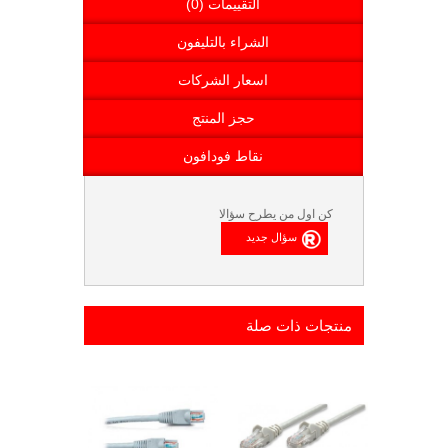
التقييمات (0)
الشراء بالتليفون
اسعار الشركات
حجز المنتج
نقاط فودافون
كن اول من يطرح سؤالا
منتجات ذات صلة