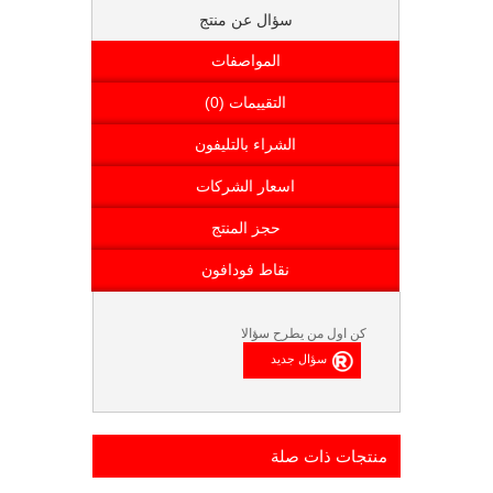
سؤال عن منتج
المواصفات
التقييمات (0)
الشراء بالتليفون
اسعار الشركات
حجز المنتج
نقاط فودافون
كن اول من يطرح سؤالا
منتجات ذات صلة