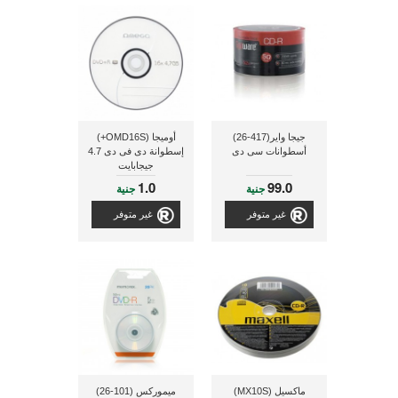
جيجا واير(417-26)
أوميجا (OMD16S+)
أسطوانات سى دى
إسطوانة دى فى دى 4.7
جيجابايت
1.0
99.0
جنية
جنية
غير متوفر
غير متوفر
ماكسيل (MX10S)
ميموركس (101-26)