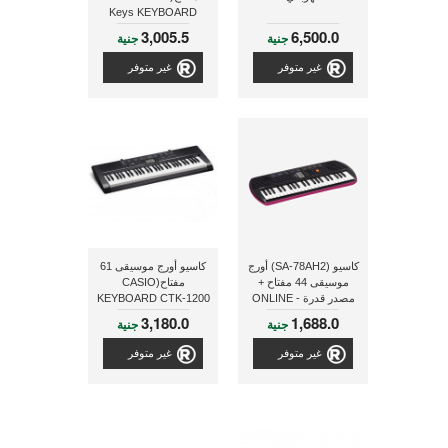
Keys KEYBOARD
PSRE423+PA3)
3,005.5
6,500.0
جنية
جنية
غير متوفر
غير متوفر
كاسيو (SA-78AH2) أورج
كاسيو أورج موسيقى 61
موسيقى 44 مفتاح +
مفتاح(CASIO
مصدر قدرة - ONLINE
KEYBOARD CTK-1200
61 piano-style
3,180.0
1,688.0
جنية
جنية
keys+ADPTOR)
غير متوفر
غير متوفر