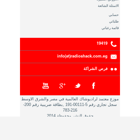
الاسئلة الشائعة
حسابي
طلباتي
قائمة رغباتي
19419
info(at)radioshack.com.eg
فرص الشراكة
موزع معتمد لراديوشاك العالمية في مصر والشرق الاوسط
سجل تجاري رقم 5-00111-191 ,بطاقة ضريبية رقم 200-
216-783
حقوق النشر محفوظة 2014