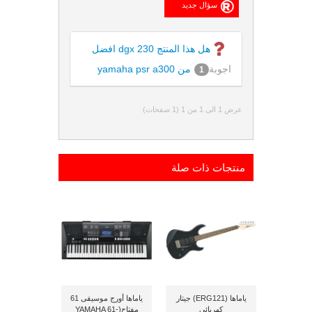
هل هذا المنتج dgx 230 افضل
اجوبة
من yamaha psr a300
1
عرض 1 الى 1 من 1 (1 صفحات)
منتجات ذات صلة
ياماها (ERG121) جيتار
ياماها أورج موسيقى 61
كهربائي
مفتاح(YAMAHA 61-