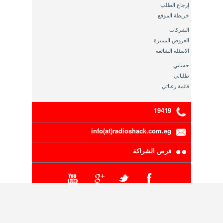
إرجاع الطلب
خريطة الموقع
الشركات
العروض المميزة
الاسئلة الشائعة
حسابي
طلباتي
قائمة رغباتي
19419
info(at)radioshack.com.eg
فرص الشراكة
موزع معتمد لراديوشاك العالمية في مصر والشرق الاوسط
سجل تجاري رقم 5-00111-191 ,بطاقة ضريبية رقم 200-
216-783