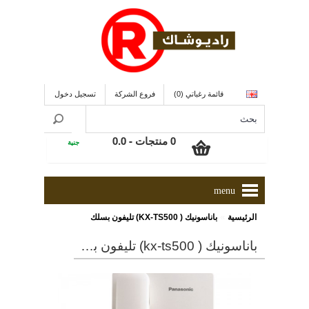
قائمة رغباتي (0)
فروع الشركة
تسجيل دخول
0 منتجات - 0.0
جنية
menu
»
الرئيسية
باناسونيك ( KX-TS500) تليفون بسلك
باناسونيك ( kx-ts500) تليفون بسلك