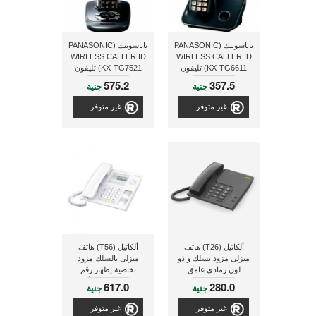
باناسونيك (PANASONIC
باناسونيك (PANASONIC
WIRLESS CALLER ID
WIRLESS CALLER ID
KX-TG6611) تليفون
KX-TG7521) تليفون
لاسلكى
لاسلكى مزود بجهاز الرد
575.2
357.5
جنية
جنية
الاّلى
غير متوفر
غير متوفر
ألكاتيل (T26) هاتف
ألكاتيل (T56) هاتف
منزلى مزود بسلك و ذو
منزلى بالسلك مزود
لون رمادى غامق
بخاصية إظهار رقم
المتصل, ذو لون أبيض
617.0
280.0
جنية
جنية
غير متوفر
غير متوفر