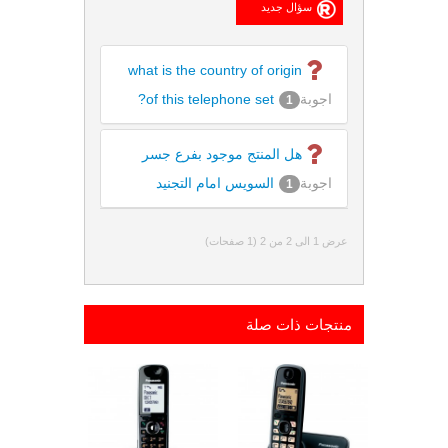
what is the country of origin
اجوبة
of this telephone set?
1
هل المنتج موجود بفرع جسر
اجوبة
السويس امام التجنيد
1
عرض 1 الى 2 من 2 (1 صفحات)
منتجات ذات صلة