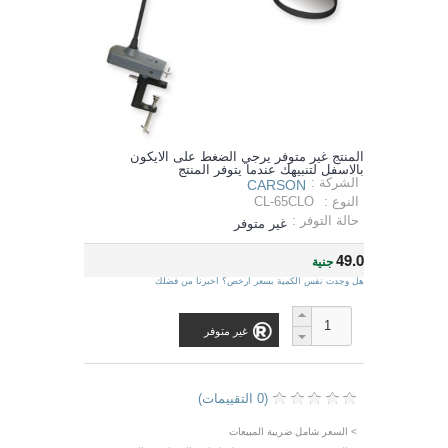
المنتج غير متوفر يرجي الضغط على الايكون
بالاسفل لتنبيهك عندما يتوفر المنتج
الشركة :
CARSON
النوع :
CL-65CLO
حالة التوفر :
غير متوفر
49.0
جنية
هل وجدت نفس الكمية بسعر ارخص؟ اخبرنا من فضلك
غير متوفر
(0 التقييمات)
> السعر شامل ضريبة المبيعات