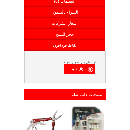
التقييمات (0)
الشراء بالتليفون
اسعار الشركات
حجز المنتج
نقاط فودافون
كن اول من يطرح سؤالا
منتجات ذات صلة