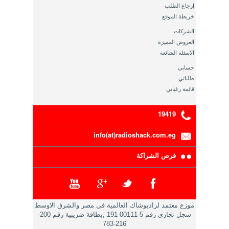
إرجاع الطلب
خريطة الموقع
الشركات
العروض المميزة
الاسئلة الشائعة
حسابي
طلباتي
قائمة رغباتي
19419
info(at)radioshack.com.eg
فرص الشراكة
موزع معتمد لراديوشاك العالمية في مصر والشرق الاوسط
سجل تجاري رقم 5-00111-191 ,بطاقة ضريبية رقم 200-
216-783