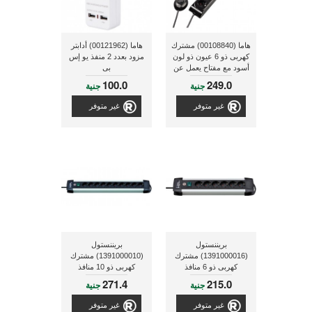
هاما (00108840) مشترك
هاما (00121962) أدابتر
كهربى ذو 6 عيون ذو لون
مزود بعدد 2 منفذ يو إس
أسود مع مفتاح يعمل عن
بى
طريق الضغط عليه
100.0
249.0
جنية
جنية
بالأرجل
غير متوفر
غير متوفر
بريننستول
بريننستول
(1391000016) مشترك
(1391000010) مشترك
كهربى ذو 6 منافذ
كهربى ذو 10 منافذ
271.4
215.0
جنية
جنية
غير متوفر
غير متوفر