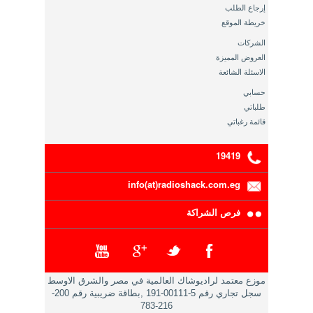
إرجاع الطلب
خريطة الموقع
الشركات
العروض المميزة
الاسئلة الشائعة
حسابي
طلباتي
قائمة رغباتي
19419
info(at)radioshack.com.eg
فرص الشراكة
موزع معتمد لراديوشاك العالمية في مصر والشرق الاوسط
سجل تجاري رقم 5-00111-191 ,بطاقة ضريبية رقم 200-
216-783