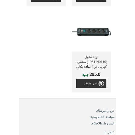
بريننشتول
(1951140110) مشترك
كهربى ذو 4 منافذ بكابل
ذو طول 1.8 متر
295.0
جنية
غير متوفر
عن راديوشاك
سياسة الخصوصية
الشروط والاحكام
اتصل بنا