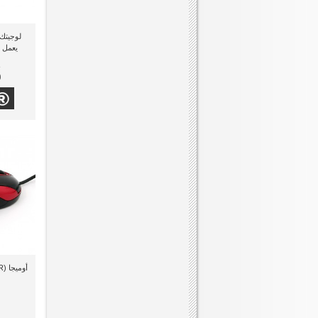
يعمل 
0
أوميجا (OM-210R) ماوس سلكي