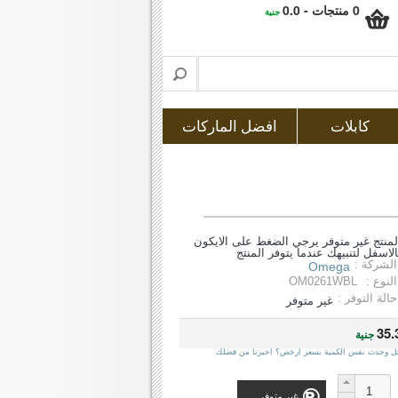
0 منتجات - 0.0
جنية
كابلات
افضل الماركات
لمنتج غير متوفر يرجي الضغط على الايكون
الاسفل لتنبيهك عندما يتوفر المنتج
الشركة :
Omega
النوع :
OM0261WBL
حالة التوفر :
غير متوفر
35.
جنية
ل وجدت نفس الكمية بسعر ارخص؟ اخبرنا من فضلك
غير متوفر