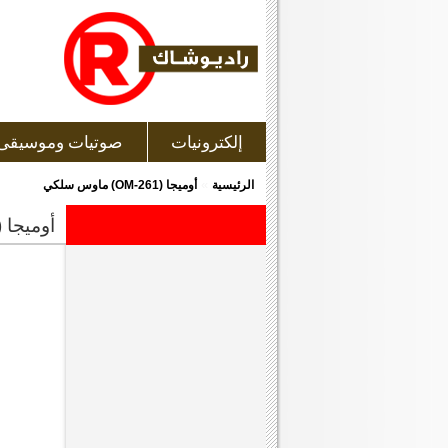
إلكترونيات
صوتيات وموسيقى
»
الرئيسية
أوميجا (OM-261) ماوس سلكي
أوميجا (om-261) ماوس سلك