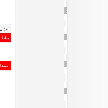
سؤال 
نقاط 
منتجا