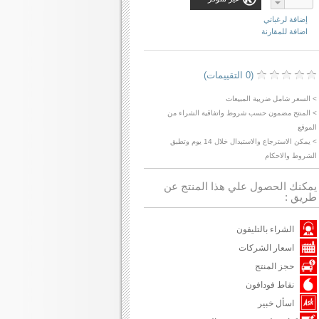
إضافة لرغباتي
اضافة للمقارنة
(0 التقييمات)
> السعر شامل ضريبة المبيعات
> المنتج مضمون حسب شروط واتفاقية الشراء من
الموقع
> يمكن الاسترجاع والاستبدال خلال 14 يوم وتطبق
الشروط والاحكام
يمكنك الحصول علي هذا المنتج عن
طريق :
الشراء بالتليفون
اسعار الشركات
حجز المنتج
نقاط فودافون
اسأل خبير