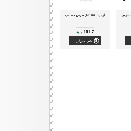
جيتك (002332-910) ماوس
لوجيتك (M310) ماوس لاسلكى
191.7
جنية
غير متوفر