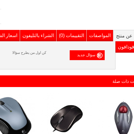
المواصفات
التقييمات (0)
الشراء بالتليفون
اسعار ال
عن منتج
فودافون
كن اول من يطرح سؤالا
ت ذات صلة