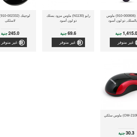
لوجيتك (000806-910) ماوس
رابو (N1130) ماوس مزود بسلك
لو
بالسلك, ذو لون أسود
ذو لون أسود
لاسلكى
245.0
69.6
1,415.
جنية
جنية
جنية
غير متوفر
غير متوفر
غير متوفر
30.3
جنية