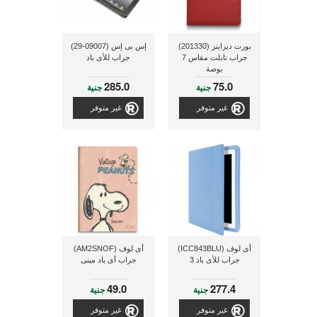
بورت ديزاينز (201330)
إس بى إس (09007-29)
جراب تابلت مقاس 7
جراب للأى باد
بوصة
285.0
75.0
جنية
جنية
غير متوفر
غير متوفر
أى لوف (ICC843BLU)
أى لوف (AM2SNOF)
جراب للأى باد 3
جراب أى باد مينى
49.0
277.4
جنية
جنية
غير متوفر
غير متوفر