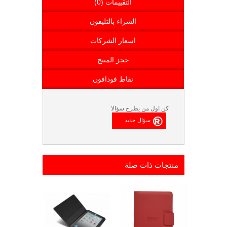
التقييمات (0)
الشراء بالتليفون
اسعار الشركات
حجز المنتج
نقاط فودافون
كن اول من يطرح سؤالا
منتجات ذات صلة