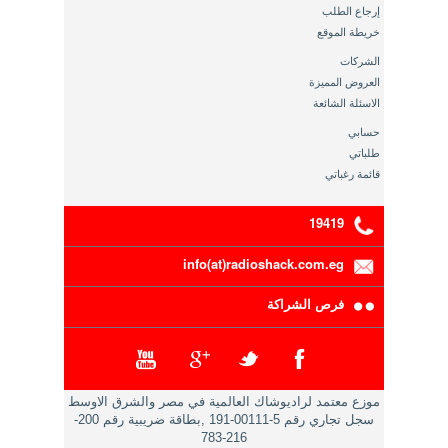
إرجاع الطلب
خريطة الموقع
الشركات
العروض المميزة
الاسئلة الشائعة
حسابي
طلباتي
قائمة رغباتي
19419
info(at)radioshack.com.eg
فرص الشراكة
موزع معتمد لراديوشاك العالمية في مصر والشرق الاوسط
سجل تجاري رقم 5-00111-191 ,بطاقة ضريبية رقم 200-
216-783