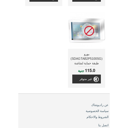
بورو
(SDAGTAB2P5100SG)
طبقة حماية لشاشة
جالاكسى تاب 2 مقاس
115.0
جنية
10.1 بوصة
غير متوفر
عن راديوشاك
سياسة الخصوصية
الشروط والاحكام
اتصل بنا