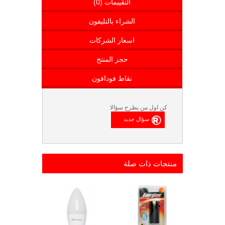
التقييمات (0)
الشراء بالتليفون
اسعار الشركات
حجز المنتج
نقاط فودافون
كن اول من يطرح سؤالا
منتجات ذات صلة