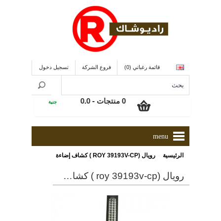
قائمة رغباتي (0)
فروع الشركة
تسجيل دخول
0 منتجات - 0.0
جنية
menu
»
الرئيسية
رويال (ROY 39193V-CP ) كشاف إضاءة
رويال (roy 39193v-cp ) كشاف إضاءة