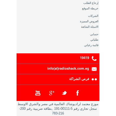
إرجاع الطلب
خريطة الموقع
الشركات
العروض المميزة
الاسئلة الشائعة
حسابي
طلباتي
قائمة رغباتي
19419
info(at)radioshack.com.eg
فرص الشراكة
موزع معتمد لراديوشاك العالمية في مصر والشرق الاوسط
سجل تجاري رقم 5-00111-191 ,بطاقة ضريبية رقم 200-
216-783