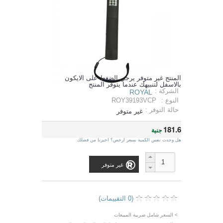
المنتج غير متوفر يرجي الضغط على الايكون
بالاسفل لتنبيهك عندما يتوفر المنتج
الشركة :
ROYAL
النوع :
ROY39193VCP
حالة التوفر :
غير متوفر
181.6
جنية
هل وجدت نفس الكمية بسعر ارخص؟ اخبرنا من فضلك
غير متوفر
(0 التقييمات)
> السعر شامل ضريبة المبيعات