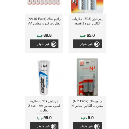
إينرجيزر (E93) بطاريات
راديو شاك (AA 16-Pack)
ألكالين عبوه 2 قطعة
بطاريات قلوية مقاس AA
89.8
65.0
جنية
جنية
غير متوفر
غير متوفر
راديوشاك (N 2-Pack)
إنرجايزر (L91) بطارية
بطاريات ألكالين مقاس N
ليثيوم مقاس AA - عدد 2
بطارية
95.0
5.0
جنية
جنية
غير متوفر
غير متوفر