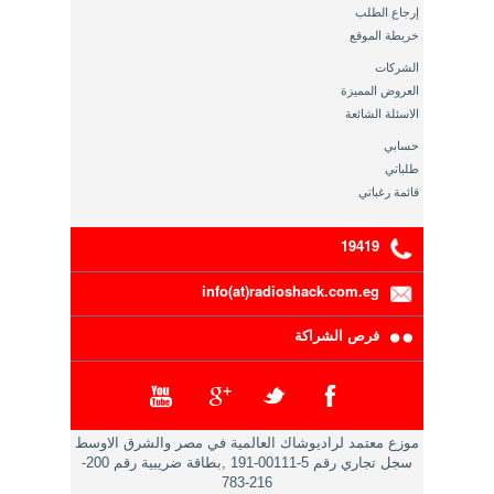
إرجاع الطلب
خريطة الموقع
الشركات
العروض المميزة
الاسئلة الشائعة
حسابي
طلباتي
قائمة رغباتي
19419
info(at)radioshack.com.eg
فرص الشراكة
موزع معتمد لراديوشاك العالمية في مصر والشرق الاوسط
سجل تجاري رقم 5-00111-191 ,بطاقة ضريبية رقم 200-
216-783