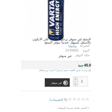
المنتج غير متوفر يرجي الضغط على الايكون
بالاسفل لتنبيهك عندما يتوفر المنتج
الشركة :
Varta
النوع :
23-09065
حالة التوفر :
غير متوفر
45.0
جنية
هل وجدت نفس الكمية بسعر ارخص؟ اخبرنا من فضلك
غير متوفر
(0 التقييمات)
> السعر شامل ضريبة المبيعات