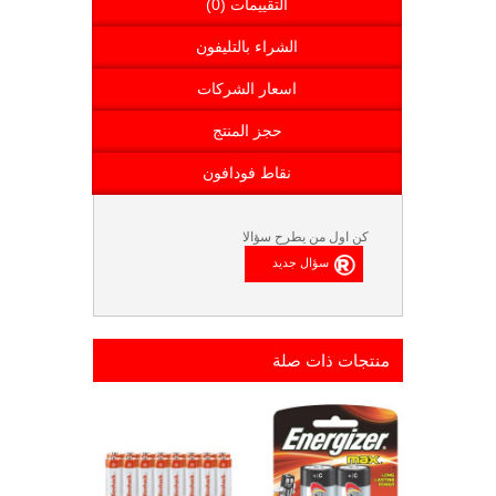
التقييمات (0)
الشراء بالتليفون
اسعار الشركات
حجز المنتج
نقاط فودافون
كن اول من يطرح سؤالا
منتجات ذات صلة