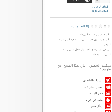
إضافة لرغباتي
اضافة للمقارنة
(0 التقييمات)
> السعر شامل ضريبة المبيعات
> المنتج مضمون حسب شروط واتفاقية الشراء من
الموقع
> يمكن الاسترجاع والاستبدال خلال 14 يوم وتطبق
الشروط والاحكام
يمكنك الحصول علي هذا المنتج عن
طريق :
الشراء بالتليفون
اسعار الشركات
حجز المنتج
نقاط فودافون
اسأل خبير