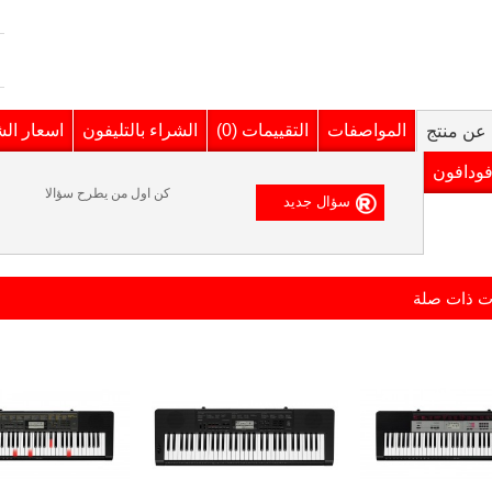
المواصفات
التقييمات (0)
الشراء بالتليفون
اسعار ال
عن منتج
فودافون
كن اول من يطرح سؤالا
ت ذات صلة