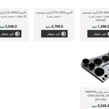
كاسيو(SA-46AH2) أورج موسيقى
كاسيو (CTK-3200) أورج موسيقى
كاسيو (65K2
 مفتاح + مصدر قدرة -
+ مصدر قدرة
61 مفتاح + مصدر قدرة- ONLINE
ONLINE
5,546.0
4,799.0
1,298.
جنية
جنية
جنية
غير متوفر
غير متوفر
غير متوفر
ياماها درامز رقمى(YAMAHA
DD65 DIGITAL 
KIT+PA3)
5,549.
جنية