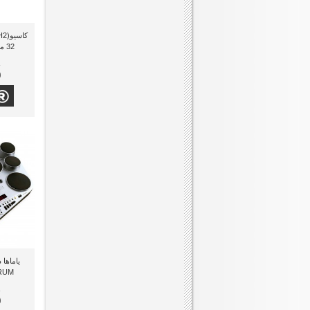
32
0
DRUM
0