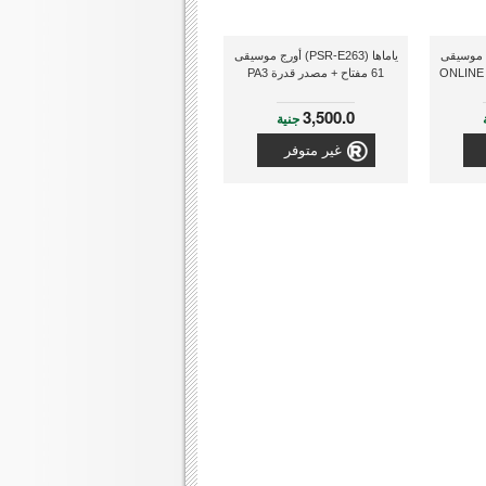
LK-2) أورج موسيقى
ياماها (PSR-E263) أورج موسيقى
61 مفتاح + مصدر قدرة PA3
3,500.0
جنية
غير متوفر