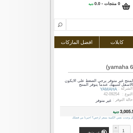
0 منتجات - 0.0
جنية
كابلات
افضل الماركات
لمنتج غير متوفر يرجي الضغط على الايكون
الاسفل لتنبيهك عندما يتوفر المنتج
الشركة :
YAMAHA
النوع :
42-09254
حالة التوفر :
غير متوفر
3,005.
جنية
ل وجدت نفس الكمية بسعر ارخص؟ اخبرنا من فضلك
غير متوفر