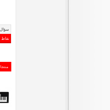
سؤال 
نقاط 
منتجا