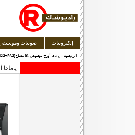
إلكترونيات
صوتيات وموسيقى
»
الرئيسية
ياماها أورج موسيقى 61 مفتاح(YAMAHA 61-Keys KEYBOARD PSRE423+PA3)
ياماها أورج موسيقى 61 