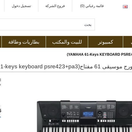
قائمة رغباتي (0)
فروع الشركة
تسجيل دخول
كمبيوتر
للبيت والمكتب
بطاريات وطاقة
مفتاح(yamaha 61-keys keyboard psre423+pa3)
ا
ب
5
ه