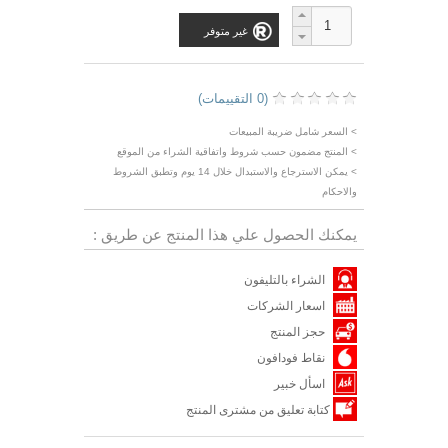
غير متوفر
(0 التقييمات)
> السعر شامل ضريبة المبيعات
> المنتج مضمون حسب شروط واتفاقية الشراء من الموقع
> يمكن الاسترجاع والاستبدال خلال 14 يوم وتطبق الشروط
والاحكام
يمكنك الحصول علي هذا المنتج عن طريق :
الشراء بالتليفون
اسعار الشركات
حجز المنتج
نقاط فودافون
اسأل خبير
كتابة تعليق من مشترى المنتج