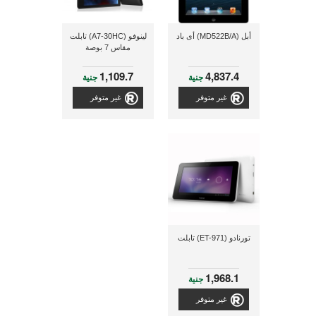
أبل (MD522B/A) أى باد
لينوفو (A7-30HC) تابلت
مقاس 7 بوصة
1,109.7
4,837.4
جنية
جنية
غير متوفر
غير متوفر
تورنادو (ET-971) تابلت
1,968.1
جنية
غير متوفر