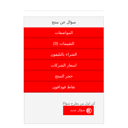
سؤال عن منتج
المواصفات
التقييمات (0)
الشراء بالتليفون
اسعار الشركات
حجز المنتج
نقاط فودافون
كن اول من يطرح سؤالا