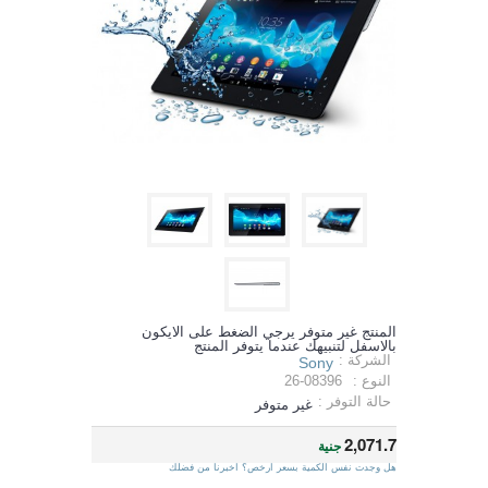
المنتج غير متوفر يرجي الضغط على الايكون
بالاسفل لتنبيهك عندما يتوفر المنتج
الشركة :
Sony
النوع :
26-08396
حالة التوفر :
غير متوفر
2,071.7
جنية
هل وجدت نفس الكمية بسعر ارخص؟ اخبرنا من فضلك