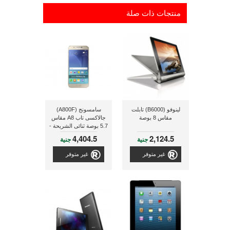
منتجات ذات صلة
لينوفو (B6000) تابلت
سامسونج (A800F)
مقاس 8 بوصة
جالاكسى تاب A8 مقاس
5.7 بوصة ثنائى الشريحة -
ذهبى
4,404.5
2,124.5
جنية
جنية
غير متوفر
غير متوفر