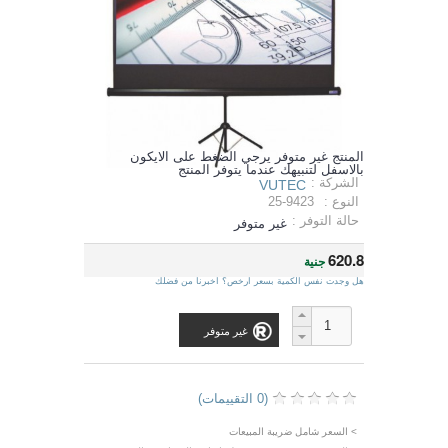
المنتج غير متوفر يرجي الضغط على الايكون
بالاسفل لتنبيهك عندما يتوفر المنتج
الشركة :
VUTEC
النوع :
25-9423
حالة التوفر :
غير متوفر
620.8
جنية
هل وجدت نفس الكمية بسعر ارخص؟ اخبرنا من فضلك
غير متوفر
(0 التقييمات)
> السعر شامل ضريبة المبيعات