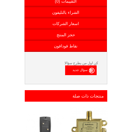
التقييمات (0)
الشراء بالتليفون
اسعار الشركات
حجز المنتج
نقاط فودافون
كن اول من يطرح سؤالا
منتجات ذات صلة