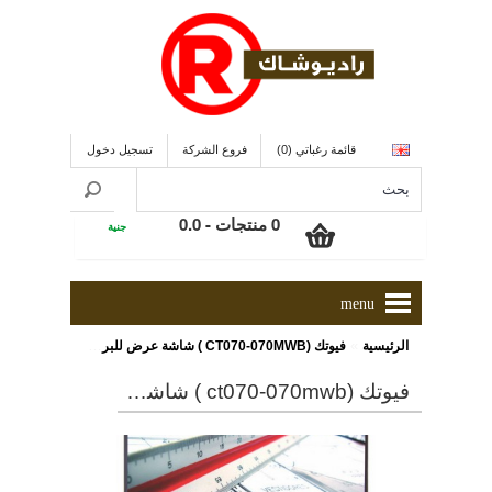
قائمة رغباتي (0)
فروع الشركة
تسجيل دخول
0 منتجات - 0.0
جنية
menu
»
الرئيسية
فيوتك (CT070-070MWB ) شاشة عرض للبروجيكتور بإستاند ثلاثى الأرجل
فيوتك (ct070-070mwb ) شاشة عرض للبروجيكتور بإستاند ثلاثى الأرجل