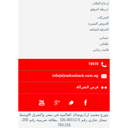
إرجاع الطلب
خريطة الموقع
الشركات
العروض المميزة
الاسئلة الشائعة
حسابي
طلباتي
قائمة رغباتي
19419
info(at)radioshack.com.eg
فرص الشراكة
موزع معتمد لراديوشاك العالمية في مصر والشرق الاوسط
سجل تجاري رقم 5-00111-191 ,بطاقة ضريبية رقم 200-
216-783