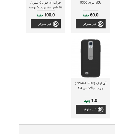
بلاك بيرى 9300
جراب أى فون 6 بلس /
6s بلس مقاس 5.5 بوصة
+ طبقة حماية للشاشة -
100.0
60.0
جنية
جنية
أبيض
غير متوفر
غير متوفر
أى لوف (SS4FLIFBK )
جراب جالاكسى S4
1.0
جنية
غير متوفر