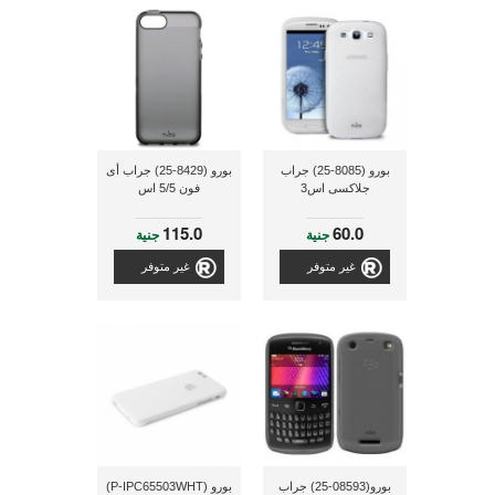
بورو (8085-25) جراب
بورو (8429-25) جراب أى
جلاكسى اس3
فون 5/5 اس
115.0
60.0
جنية
جنية
غير متوفر
غير متوفر
بورو(08593-25) جراب
بورو (P-IPC65503WHT)