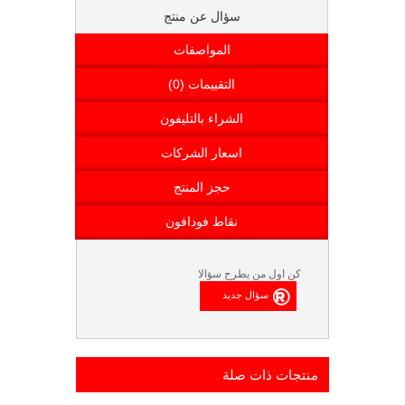
سؤال عن منتج
المواصفات
التقييمات (0)
الشراء بالتليفون
اسعار الشركات
حجز المنتج
نقاط فودافون
كن اول من يطرح سؤالا
منتجات ذات صلة