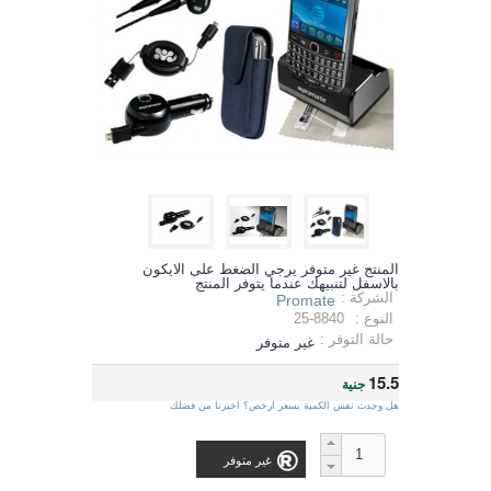
المنتج غير متوفر يرجي الضغط على الايكون
بالاسفل لتنبيهك عندما يتوفر المنتج
الشركة :
Promate
النوع :
25-8840
حالة التوفر :
غير متوفر
15.5
جنية
هل وجدت نفس الكمية بسعر ارخص؟ اخبرنا من فضلك
غير متوفر