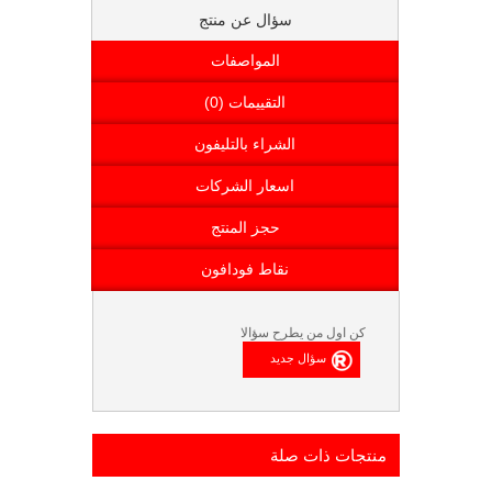
سؤال عن منتج
المواصفات
التقييمات (0)
الشراء بالتليفون
اسعار الشركات
حجز المنتج
نقاط فودافون
كن اول من يطرح سؤالا
منتجات ذات صلة