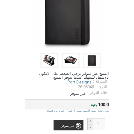
المنتج غير متوفر يرجي الضغط على الايكون
بالاسفل لتنبيهك عندما يتوفر المنتج
الشركة :
Port Designs
النوع :
26-08946
حالة التوفر :
غير متوفر
100.0
جنية
هل وجدت نفس الكمية بسعر ارخص؟ اخبرنا من فضلك
غير متوفر