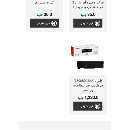
جراب لأجهزة أى باد إير2
كروت ميمورى
ذو طبقة مزدوجة ومتينة
ومزود بحزام لليد
30.0
35.0
جنية
جنية
غير متوفر
غير متوفر
كانون (3500B002AA)
خرطوشة حبر للطابعات
لون أسود
1,320.0
جنية
غير متوفر