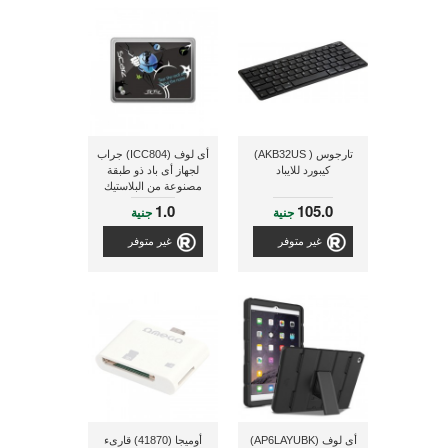
تارجوس ( AKB32US)
أى لوف (ICC804) جراب
كيبورد للايباد
لجهاز أى باد ذو طبقة
مصنوعة من البلاستيك
الرفيع
1.0
105.0
جنية
جنية
غير متوفر
غير متوفر
أى لوف (AP6LAYUBK)
أوميجا (41870) قارىء