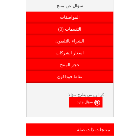
سؤال عن منتج
المواصفات
التقييمات (0)
الشراء بالتليفون
اسعار الشركات
حجز المنتج
نقاط فودافون
كن اول من يطرح سؤالا
منتجات ذات صلة