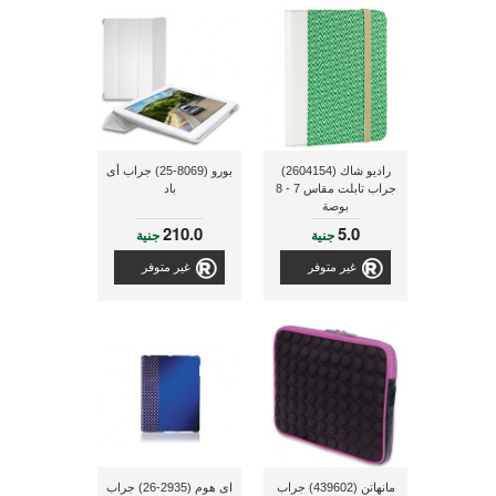
راديو شاك (2604154)
بورو (8069-25) جراب أى
جراب تابلت مقاس 7 - 8
باد
بوصة
210.0
5.0
جنية
جنية
غير متوفر
غير متوفر
مانهاتن (439602) جراب
اى هوم (2935-26) جراب