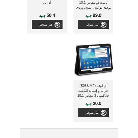
تابلت ذو مقاس 10.1
أى باد
بوصة ذو لون أسود/ وردى
50.4
99.0
جنية
جنية
غير متوفر
غير متوفر
أي لوف (S03SIMF)
جراب و إستاند للتابلت
جالاكسى 3 مقاس 10.1
بوصة
20.0
جنية
غير متوفر