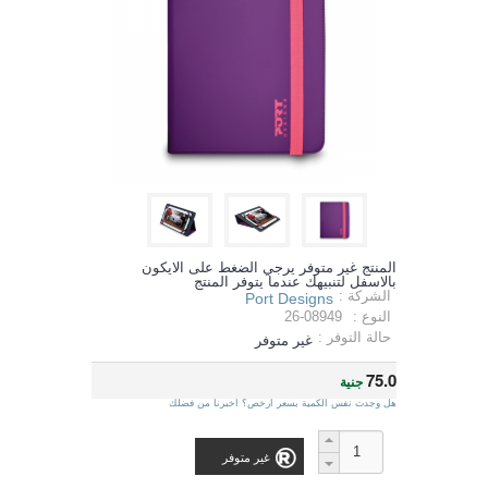
المنتج غير متوفر يرجي الضغط على الايكون
بالاسفل لتنبيهك عندما يتوفر المنتج
الشركة :
Port Designs
النوع :
26-08949
حالة التوفر :
غير متوفر
75.0
جنية
هل وجدت نفس الكمية بسعر ارخص؟ اخبرنا من فضلك
غير متوفر