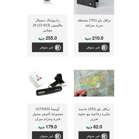
ترافل بلو (701) محفظة
راديوشاك ديجيتال
سرية منزلقة
مالتيميتر (813-22) 29
مقياس
255.0
210.0
جنية
جنية
غير متوفر
غير متوفر
ترافل بلو (431) عدسة
أوميجا (OTRAS)
مكبرة زجاجية مع حقيبة
مجموعة السفر محول
تخزين
قدرة وحزام ميزان
لحساب وزن الحقائب
179.0
62.0
جنية
جنية
غير متوفر
غير متوفر