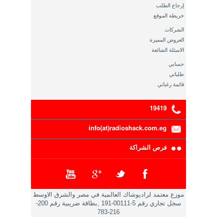
إرجاع الطلب
خريطة الموقع
الشركات
العروض المميزة
الاسئلة الشائعة
حسابي
طلباتي
قائمة رغباتي
19419
info(at)radioshack.com.eg
فرص الشراكة
موزع معتمد لراديوشاك العالمية في مصر والشرق الاوسط
سجل تجاري رقم 5-00111-191 ,بطاقة ضريبية رقم 200-
216-783