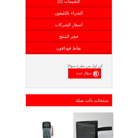
التقييمات (0)
الشراء بالتليفون
اسعار الشركات
حجز المنتج
نقاط فودافون
كن اول من يطرح سؤالا
منتجات ذات صلة