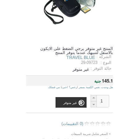
المنتج غير متوفر يرجي الضغط على الايكون
بالاسفل لتنبيهك عندما يتوفر المنتج
الشركة :
TRAVEL BLUE
النوع :
29-09723
حالة التوفر :
غير متوفر
145.1
جنية
هل وجدت نفس الكمية بسعر ارخص؟ اخبرنا من فضلك
غير متوفر
(0 التقييمات)
> السعر شامل ضريبة المبيعات