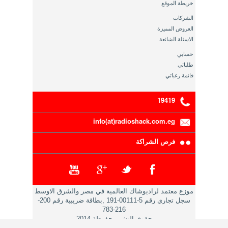
خريطة الموقع
الشركات
العروض المميزة
الاسئلة الشائعة
حسابي
طلباتي
قائمة رغباتي
19419
info(at)radioshack.com.eg
فرص الشراكة
موزع معتمد لراديوشاك العالمية في مصر والشرق الاوسط
سجل تجاري رقم 5-00111-191 ,بطاقة ضريبية رقم 200-
216-783
حقوق النشر محفوظة 2014