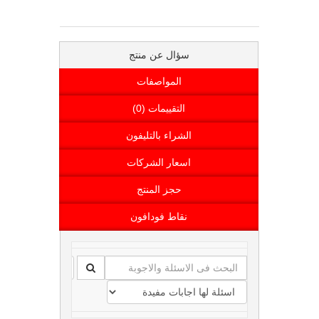
سؤال عن منتج
المواصفات
التقييمات (0)
الشراء بالتليفون
اسعار الشركات
حجز المنتج
نقاط فودافون