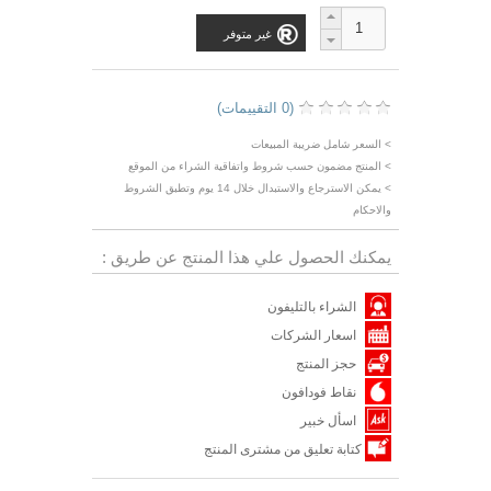
غير متوفر
(0 التقييمات)
> السعر شامل ضريبة المبيعات
> المنتج مضمون حسب شروط واتفاقية الشراء من الموقع
> يمكن الاسترجاع والاستبدال خلال 14 يوم وتطبق الشروط
والاحكام
يمكنك الحصول علي هذا المنتج عن طريق :
الشراء بالتليفون
اسعار الشركات
حجز المنتج
نقاط فودافون
اسأل خبير
كتابة تعليق من مشترى المنتج