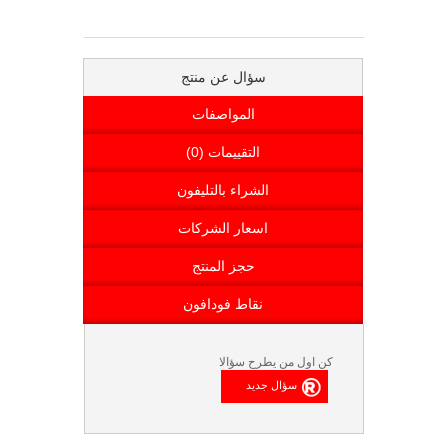
سؤال عن منتج
المواصفات
التقييمات (0)
الشراء بالتليفون
اسعار الشركات
حجز المنتج
نقاط فودافون
كن اول من يطرح سؤالا