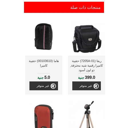
منتجات ذات صلة
ريفا (7205A-01) حقيبة
هاما (00103610) حقيبة
كاميرا رقمية شبه محترفة,
كاميرا
ذو لون أسود
5.0
399.0
جنية
جنية
غير متوفر
غير متوفر