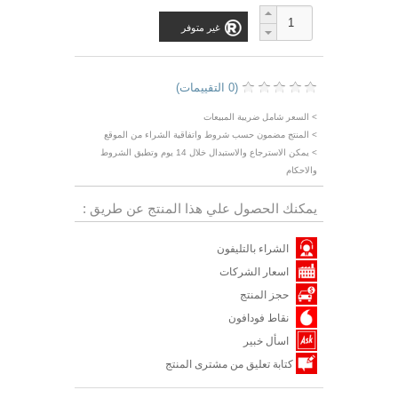
غير متوفر
(0 التقييمات)
> السعر شامل ضريبة المبيعات
> المنتج مضمون حسب شروط واتفاقية الشراء من الموقع
> يمكن الاسترجاع والاستبدال خلال 14 يوم وتطبق الشروط
والاحكام
يمكنك الحصول علي هذا المنتج عن طريق :
الشراء بالتليفون
اسعار الشركات
حجز المنتج
نقاط فودافون
اسأل خبير
كتابة تعليق من مشترى المنتج