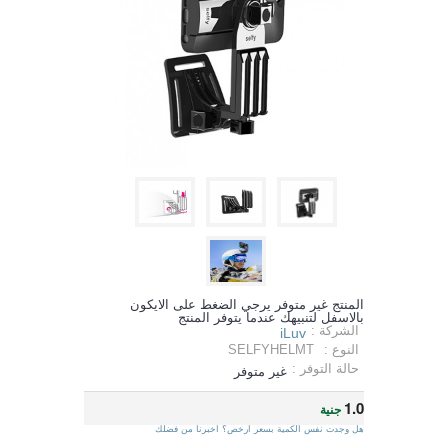
المنتج غير متوفر يرجي الضغط على الايكون
بالاسفل لتنبيهك عندما يتوفر المنتج
الشركة :
iLuv
النوع :
SELFYHELMT
حالة التوفر :
غير متوفر
1.0
جنية
هل وجدت نفس الكمية بسعر ارخص؟ اخبرنا من فضلك