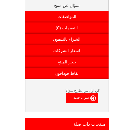
سؤال عن منتج
المواصفات
التقييمات (0)
الشراء بالتليفون
اسعار الشركات
حجز المنتج
نقاط فودافون
كن اول من يطرح سؤالا
منتجات ذات صلة