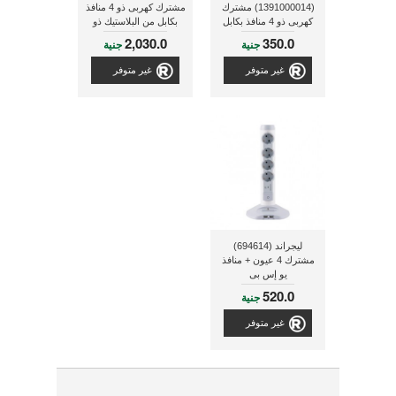
(1391000014) مشترك
مشترك كهربى ذو 4 منافذ
كهربى ذو 4 منافذ بكابل
بكابل من البلاستيك ذو
ذو طول 1.8 متر
طول 50 متر
2,030.0
350.0
جنية
جنية
غير متوفر
غير متوفر
ليجراند (694614)
مشترك 4 عيون + منافذ
يو إس بى
520.0
جنية
غير متوفر