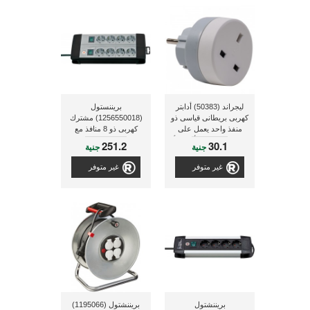
ليجراند (50383) أدابتر
بريننستول
كهربى بريطانى قياسى ذو
(1256550018) مشترك
منفذ واحد يعمل على
كهربى ذو 8 منافذ مع
المنافذ الكهربية الألمانية أو
مفتاح لكل 4 مفاتيح
251.2
30.1
جنية
جنية
الفرنسية القياسية
غير متوفر
غير متوفر
بريننشتول
بريننشتول (1195066)