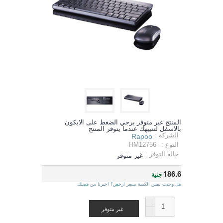
المنتج غير متوفر يرجي الضغط على الايكون
بالاسفل لتنبيهك عندما يتوفر المنتج
الشركة :
Rapoo
النوع :
HM12756
حالة التوفر :
غير متوفر
186.6
جنية
هل وجدت نفس الكمية بسعر ارخص؟ اخبرنا من فضلك
غير متوفر