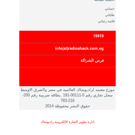
حسابي
طلباتي
قائمة رغباتي
19419
info(at)radioshack.com.eg
فرص الشراكة
موزع معتمد لراديوشاك العالمية في مصر والشرق الاوسط
سجل تجاري رقم 5-00111-191 ,بطاقة ضريبية رقم 200-
216-783
حقوق النشر محفوظة 2014
ادارة تطوير التجارة الالكترونية راديوشاك