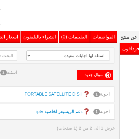
المواصفات
التقييمات (0)
الشراء بالتليفون
اسعار ال
عن منتج
فودافون
اسئلة
2
اجوبة
PORTABLE SATELLITE DISH
1
اجوبة
دعم الريسيفر لخاصية iptv
1
عرض 1 الى 2 من 2 (1 صفحات)