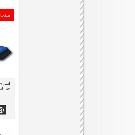
منتجا
جهاز إس