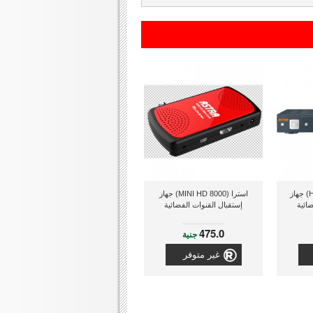
أسترا (10100 HD MAX) جهاز
استرا (8000 MINI HD) جهاز
ائية
إستقبال القنوات الفضائية
475.0
جنية
غير متوفر