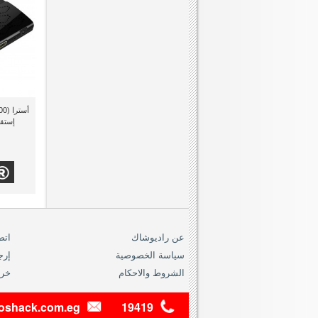
إستقب
عن راديوشاك
اتص
سياسة الخصوصية
إرج
الشروط والاحكام
خري
dioshack.com.eg
19419