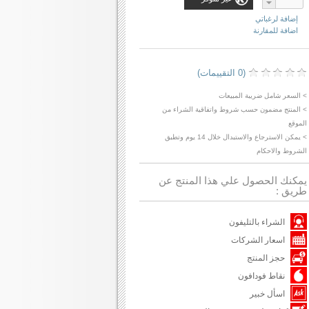
إضافة لرغباتي
اضافة للمقارنة
(0 التقييمات)
> السعر شامل ضريبة المبيعات
> المنتج مضمون حسب شروط واتفاقية الشراء من
الموقع
> يمكن الاسترجاع والاستبدال خلال 14 يوم وتطبق
الشروط والاحكام
يمكنك الحصول علي هذا المنتج عن
طريق :
الشراء بالتليفون
اسعار الشركات
حجز المنتج
نقاط فودافون
اسأل خبير