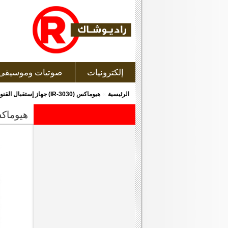
إلكترونيات
صوتيات وموسيقى
»
الرئيسية
هيوماكس (IR-3030) جهاز إستقبال القنوات الفضائية
هيوماكس (ir-3030) جهاز إستقبال 