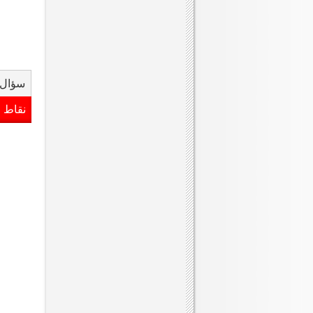
سؤال 
نقاط 