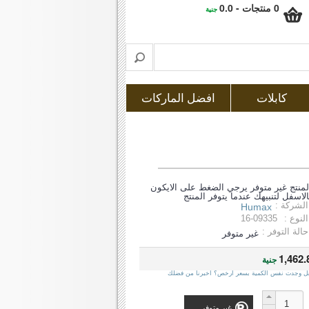
0 منتجات - 0.0
جنية
كابلات
افضل الماركات
لمنتج غير متوفر يرجي الضغط على الايكون
الاسفل لتنبيهك عندما يتوفر المنتج
الشركة :
Humax
النوع :
16-09335
حالة التوفر :
غير متوفر
1,462.
جنية
ل وجدت نفس الكمية بسعر ارخص؟ اخبرنا من فضلك
غير متوفر