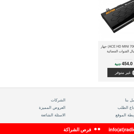
أسترا (7000 ACE HD MINI) جهاز
ال القنوات الفضائية
454.0
جنية
غير متوفر
ل بنا
الشركات
اع الطلب
العروض المميزة
طة الموقع
الاسئلة الشائعة
info(at)ra
فرص الشراكة