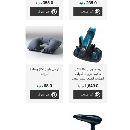
ومكونة من 10 زجاجات
355.0
235.0
جنية
جنية
غير متوفر
غير متوفر
ريمنجتون (PG6070)
ترافل بلو (220) وسادة
ماكينة مزودة بأدوات
للرقبة
لتهذيب الشعر تتميز بتعدد
المهام التى يمكنها القيام
68.0
1,640.0
جنية
جنية
بها
غير متوفر
غير متوفر