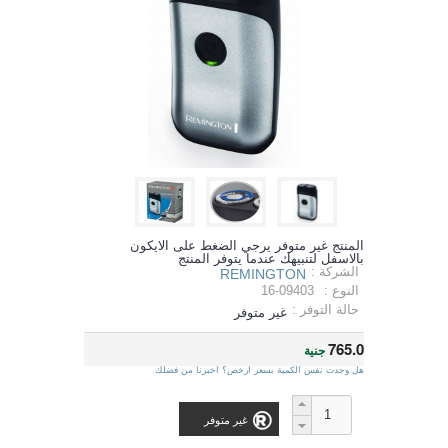
المنتج غير متوفر يرجي الضغط على الايكون
بالاسفل لتنبيهك عندما يتوفر المنتج
الشركة :
REMINGTON
النوع :
16-09403
حالة التوفر :
غير متوفر
765.0
جنية
هل وجدت نفس الكمية بسعر ارخص؟ اخبرنا من فضلك
غير متوفر