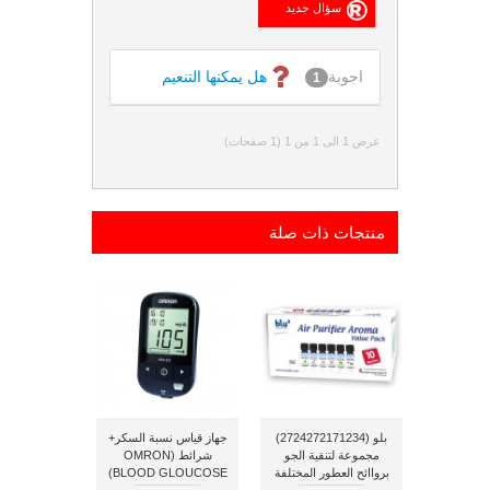
اجوبة
هل يمكنها التنعيم
1
عرض 1 الى 1 من 1 (1 صفحات)
منتجات ذات صلة
بلو (2724272171234)
جهاز قياس نسبة السكر+
مجموعة لتنقية الجو
شرائط (OMRON
برواائح العطور المختلفة
BLOOD GLOUCOSE)