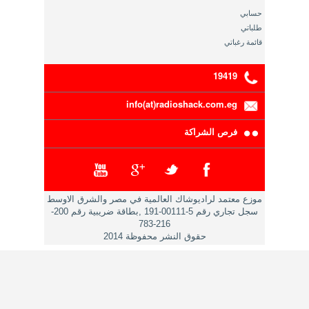
حسابي
طلباتي
قائمة رغباتي
19419
info(at)radioshack.com.eg
فرص الشراكة
موزع معتمد لراديوشاك العالمية في مصر والشرق الاوسط
سجل تجاري رقم 5-00111-191 ,بطاقة ضريبية رقم 200-
216-783
حقوق النشر محفوظة 2014