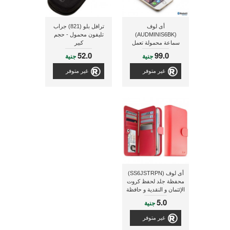
أى لوف
ترافل بلو (821) جراب
(AUDMINIS6BK)
تليفون محمول - حجم
سماعة محمولة تعمل
كبير
بتقنية البلوتوث ويمكن من
52.0
99.0
جنية
جنية
خلالها تشغيل الراديو و
تتميز بمقاومة الطقس -
غير متوفر
غير متوفر
أسود
أى لوف (SS6JSTRPN)
محفظة جلد لحفظ كروت
الإئتمان و النقدية و حافظة
لتليفون جالاكسى S6
5.0
جنية
غير متوفر