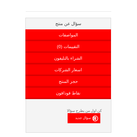
سؤال عن منتج
المواصفات
التقييمات (0)
الشراء بالتليفون
اسعار الشركات
حجز المنتج
نقاط فودافون
كن اول من يطرح سؤالا