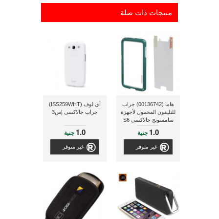
منتجات ذات صلة
هاما (00136742) جراب
أى لوف (ISS259WHT)
للتليفون المحمول لأجهزة
جراب جالاكسى إس3
سامسونج جالاكسى S6
Edge يعمل على حماية
1.0
1.0
جنية
جنية
الحواف الخاصة بالجهاز
بالإضافة إلى طبقة لحماية
غير متوفر
غير متوفر
لشاشة الخاصة بالجهاز -
أخضر