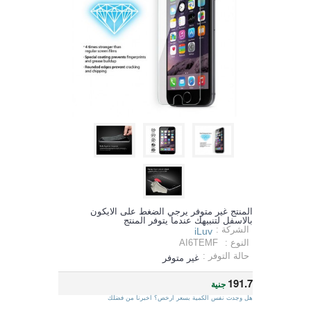
المنتج غير متوفر يرجي الضغط على الايكون
بالاسفل لتنبيهك عندما يتوفر المنتج
الشركة :
iLuv
النوع :
AI6TEMF
حالة التوفر :
غير متوفر
191.7
جنية
هل وجدت نفس الكمية بسعر ارخص؟ اخبرنا من فضلك