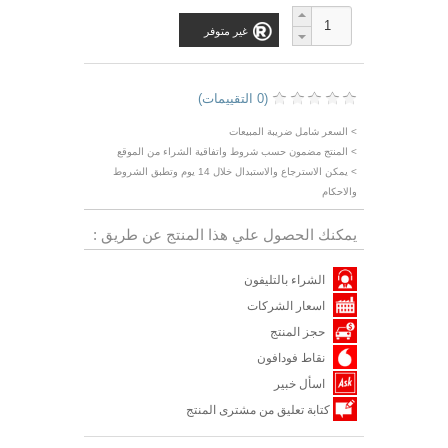
غير متوفر
(0 التقييمات)
> السعر شامل ضريبة المبيعات
> المنتج مضمون حسب شروط واتفاقية الشراء من الموقع
> يمكن الاسترجاع والاستبدال خلال 14 يوم وتطبق الشروط
والاحكام
يمكنك الحصول علي هذا المنتج عن طريق :
الشراء بالتليفون
اسعار الشركات
حجز المنتج
نقاط فودافون
اسأل خبير
كتابة تعليق من مشترى المنتج