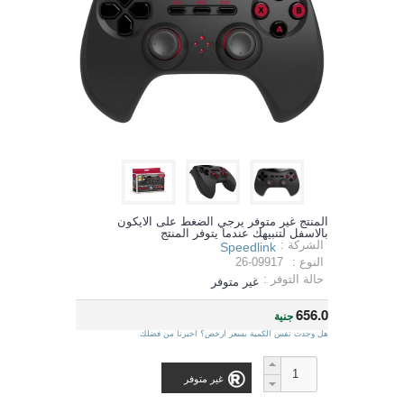
المنتج غير متوفر يرجي الضغط على الايكون
بالاسفل لتنبيهك عندما يتوفر المنتج
الشركة :
Speedlink
النوع :
26-09917
حالة التوفر :
غير متوفر
656.0
جنية
هل وجدت نفس الكمية بسعر ارخص؟ اخبرنا من فضلك
غير متوفر