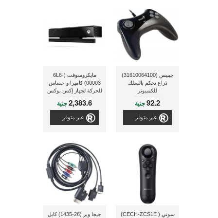
جينيس (31610064100)
مايكروسوفت (6L6-
ذراع تحكم بالسلك
00003) كاميرا و حساس
للكمبيوتر
للحركة لجهاز إكس بوكس
وان
2,383.6
92.2
جنية
جنية
غير متوفر
غير متوفر
سوني ( CECH-ZCS1E)
جيجا وير (26-1435) كابل