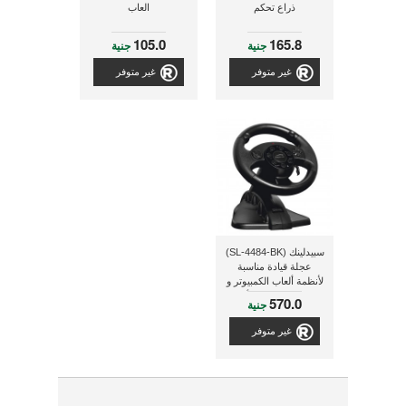
ذراع تحكم
العاب
105.0
165.8
جنية
جنية
غير متوفر
غير متوفر
سبيدلينك (SL-4484-BK)
عجلة قيادة مناسبة
لأنظمة ألعاب الكمبيوتر و
البلاى إستيشن 3 - أسود/
570.0
جنية
برتقالى
غير متوفر