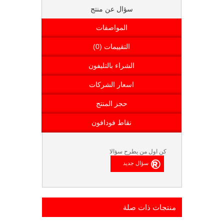
سؤال عن منتج
المواصفات
التقييمات (0)
الشراء بالتليفون
اسعار الشركات
حجز المنتج
نقاط فودافون
كن اول من يطرح سؤالا
منتجات ذات صلة