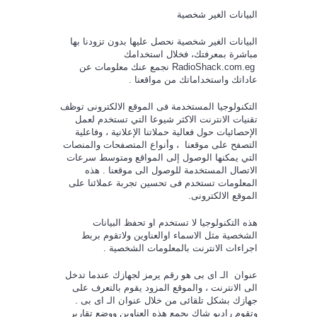
البيانات الغير شخصية
البيانات الغير شخصية نحصل عليها بدون تزودنا بها
مباشرة بمعرفتك، فخلال استخدامك
RadioShack.com.eg
نجمع عنك معلومات عن
عاداتك واستخداماتك من مواقعنا .
التكنولوجيا المستخدمة فى الموقع الالكترونى توظف
تقنيات الانترنت الاكثر شيوعا التي تستخدم لعمل
الإحصائيات حول فعالية حملاتنا الإعلانية ، وفاعلية
التصفح على موقعنا ، وأنواع المتصفحات والمنصات
التي يمكنها الوصول إلى المواقع ومتوسط
سرعات
الاتصال المستخدمة للوصول الى موقعنا . هذه
المعلومات تستخدم فى تحسين تجربة عملائنا على
الموقع الالكترونى.
هذه التكنولوجيا لا تستخدم او تحفظ البيانات
الشخصية مثل الاسماء اوالعناوين ولاتقوم بربط
اجراءات الانترنت بالمعلومات الشخصية .
عنوان الـ اى بى هو رقم يرمز لجهازك عندما تدخل
الى الانترنت ، والموقع المزود يقوم بالتعرف على
جهازك بشكل تلقائى من خلال عنوان الـ اى بى .
وتقوم راديو شاك بجمع هذه العناوين ووضع تقارير