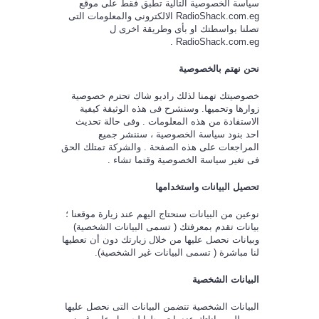
سياسة الخصوصية التالية تطبق فقط على موقع
RadioShack.com.eg
الالكترونى والمعلومات التى
تصلنا بواسطتك او بأى وطريقة اخرى ل
.
RadioShack.com.eg
نحن نهتم بالخصوصية
خصوصيتك تهمنا لذلك راديو شاك تحترم خصوصية
زوارها وتحميها. وسنشرح فى هذه الوثيقة كيفية
الاستفادة من هذه المعلومات . وفى حالة تحديث
احد بنود سياسة الخصوصية ، سننشر جميع
المراجعات على هذه الصفحة . والشركة تمتلك الحق
فى تغير سياسة الخصوصية وقتما تشاء .
تحصيل البيانات واستخدامها
نوعين من البيانات سنحتاج اليهم عند زيارة موقعنا ؛
بيانات تقدم بمعرفتك ( تسمى البيانات الشخصية)
وبيانات نحصل عليها من خلال زيارتك دون أن تعطيها
لنا مباشرة ( تسمى البيانات غير الشخصية).
البيانات الشخصية
البيانات الشخصية تتضمن البيانات التى نحصل عليها