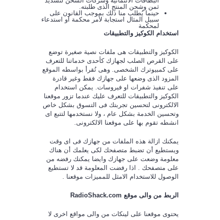
البطاقات الائتمانية وشركات الشحن لتسديد
ثمن وشحن المنتج الذى طلبته.
حينما يُطلب منا ذلك بموجب القانون على
سبيل المثال استجابة لأمر محكمة او استدعاء
لمحكمة
استخدام الكوكيز والتطبيقات
الكوكيز والتطبيقات هى ملفات نصية صغيرة توضع
على القرص الصلب لجهازك كأحدى خدماتنا للتعرف
على كمبيوترك الشخصى. وهى تُقرأ بواسطه الموقع
المزود الذى وضعها على جهازك فقط وغير قادرة
على تنفيذ شفرات او فيروسات. يمكن استخدام
الكوكيز والتطبيقات للتعرف عليك عندما تزور موقعنا
الالكترونى لتحسين تجربتك فى التسوق بشكل خاص
وتحسين الخدمة بشكل عام ، ولا نستخدمها لتتبع اى
انشطه تقوم بها على موقعنا الالكترونى.
يمكنك ازالة هذه الملفات من جهازك فى اى وقت
ويستطيع أن تضبط متصفحك لكى يعلمك أن هناك
معلومة وضعت على جهازك وايضا يمكنك رفضه من
على متصفحك . اذا رفضت المعلومة قد لا تستطيع
الوصول للاستخدام الامثل للمميزات موقعنا .
الربط من والى موقع
RadioShack.com
يحتوى موقعنا على لينكات من والى مواقع اخرى لا