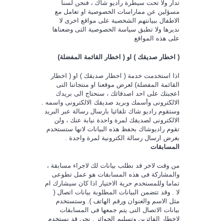
تدار ولا تحت سيطرة راديو شاك ، فنحن لسنا
مسؤلين عن مماراسات الخصوصية او تعامل مع
الاطفال ببيانتهم الشخصية على مواقع اخرى لا
نديرها ولا تطبق سياسة الخصوصية التى وضعناها
على هذه المواقع
( اخطار صديقك ) او ( اخطار القائمة المفضلة)
اذا استخدمت خدمة ( اخطار صديقك ) او ( اخطار
القائمة المفضلة) لعرض موقعنا او منتجاتنا التى
اعجبتك على احد اصدقائك ، سنحتاج الى بريدك
الالكترونى وأسمك وبريد صديقك الالكترونى واسمه .
وستقوم راديو شاك تلقائيا بارسال رسالة عبر البريد
الالكترونى لصديقك لمرة واحدة نيابة عنك ، ولن
تقوم راديوشاك بحفظ هذه البيانات لانها ستستخدم
بغرض ارسال رسالة الكترونية لمرة واحدة .
المسابقات
من وقت لاخر قد نطلب بيانات لك لاجراء مسابقة ،
والمشاركة فى هذه المسابقات هو عمل تطوعى
تماما وللمستخدم حرية الاختيار اذا كان سيشارك ام
لا . وقد تتضمن البيانات المطلوبة بيانات اتصال (
مثل الاسم والعنوان ورقم الهاتف ). وستستخدم
بيانات الاتصال التى يتم جمعها فى المسابقات
لاخطار الفائزين وتسليم الجوائز . نحن قد نستخدم