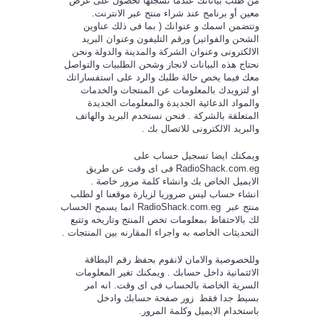
من طلب بياناتك عندما تسجلها لحصول على غرض
معين أو برنامج عند شراء منتج عبر الانترنت.
وتتضمن اسمك و عنوانك ( بما فى ذلك عناوين
الشحن والفواتير) ورقم التليفون وعنوان البريد
الالكترونى وعنوان الشركة والمدينة والدولة ونحن
نحتاج هذه البيانات لانجاز وشحن الطلبيات والتواصل
معك فيما يخص حالة طلبك والرد على استفساراتك
او لتزويدك بالمعلومات عن المنتجات والخدمات
والمواد الدعائية الجديدة والمعلومات الجديدة
المتعلقة بالشركة . فنحن نستخدم البريد والهاتف
والبريد الالكترونى للاتصال بك .
ويمكنك ايضا تسجيل حساب على
RadioShack.com.eg
فى اى وقت عن طريق
الايميل الخاص بك وانشاء كلمة مرور خاصة .
انشاء حساب ليس ضروريا لزيارة موقعنا او لطلب
منتج عبر
RadioShack.com.eg
انما يسمح الحساب
لك بالاحتفاظ بمعلومات تخص المنتج وتاريخه وتتبع
التحديثات الخاصه به واجراء المقارنه بين المنتجات .
وللخصوصية والامان لانقوم بحفظ رقم البطاقة
الائتمانية داخل حسابك . ويمكنك تغير المعلومات
السرية الخاصة بالحساب فى اى وقت. انه امر
بسيط جدا فقط زور صفحة حسابك وادخل
باستخدام الايميل وكلمة المرور.