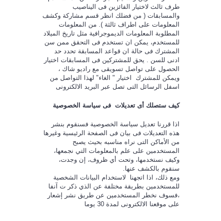
طرف ثالث لاختيار الفائزين فى اليناصيب
والمسابقات ( من فضلك انظر قسم مشاركة وكشف
المعلومات على اطراف ثالثة ). من المعلومات
المطلوبة المعلومات الديموجرافية مثل تاريخ الميلاد
للمستخدم، يمكن ان تستخدم فى التحقق ممن سن
المشترك فى حالة ان قواعد المسابقة تحدد حد
ادنى للسن . يحق للمشتركين فى المسابقات اختيار
الحصول على تواصل تسويقى مع راديو شاك ،
ويمكن للمشترك اختيار " الغاء" لهذا التواصل من
اسفل الرسائل التى تصل عبر البريد الالكترونى
كيف ستصلك أى تعديلات فى سياسة الخصوصية
اذا قررنا تعديل سياسة الخصوصية فسنقوم بنشر
هذه التعديلات فى بيان فى الصفحة الرئيسية وغيرها
من الأماكن التى نراه مناسبه بحيث يصبح
المستخدمين على علم بالمعلومات التي نجمعها،
وكيف نستخدمها، وتحت أي ظروف، إن وجدت،
سنقوم بالكشف عنها.
ومع ذلك، اذا اتجهنا لاستخدام البيانات الشخصية
للمستخدمين بطريقة مختلفة عن الذي ذكر ت آنفا
،فسوف نخطر المستخدمين عن طريق نشر إشعار
على موقعنا الالكترونى لمدة 30 يوما