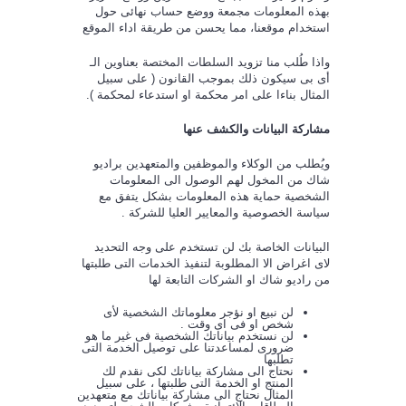
بهذه المعلومات مجمعة ووضع حساب نهائى حول
استخدام موقعنا، مما يحسن من طريقة اداء الموقع
واذا طُلب منا تزويد السلطات المختصة بعناوين الـ
أى بى سيكون ذلك بموجب القانون ( على سبيل
المثال بناءا على امر محكمة او استدعاء لمحكمة ).
مشاركة البيانات والكشف عنها
ويُطلب من الوكلاء والموظفين والمتعهدين براديو
شاك من المخول لهم الوصول الى المعلومات
الشخصية حماية هذه المعلومات بشكل يتفق مع
سياسة الخصوصية والمعايير العليا للشركة .
البيانات الخاصة بك لن تستخدم على وجه التحديد
لاى اغراض الا المطلوبة لتنفيذ الخدمات التى طلبتها
من راديو شاك او الشركات التابعة لها
لن نبيع او نؤجر معلوماتك الشخصية لأى
شخص او فى اى وقت .
لن نستخدم بياناتك الشخصية فى غير ما هو
ضرورى لمساعدتنا على توصيل الخدمة التى
تطلبها
نحتاج الى مشاركة بياناتك لكى نقدم لك
المنتج او الخدمة التى طلبتها ، على سبيل
المثال نحتاج الى مشاركة بياناتك مع متعهدين