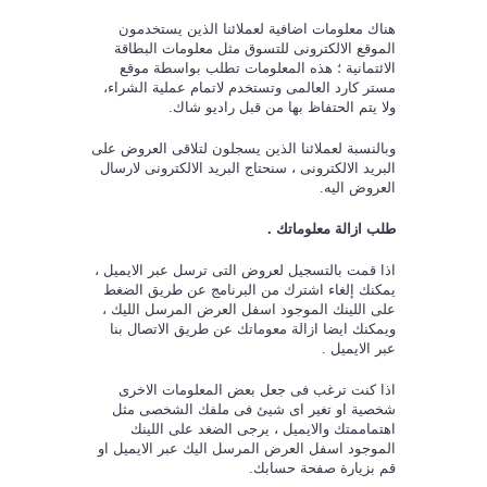
هناك معلومات اضافية لعملائنا الذين يستخدمون
الموقع الالكترونى للتسوق مثل معلومات البطاقة
الائتمانية ؛ هذه المعلومات تطلب بواسطة موقع
مستر كارد العالمى وتستخدم لاتمام عملية الشراء،
ولا يتم الحتفاظ بها من قبل راديو شاك.
وبالنسبة لعملائنا الذين يسجلون لتلاقى العروض على
البريد الالكترونى ، سنحتاج البريد الالكترونى لارسال
العروض اليه.
طلب ازالة معلوماتك .
اذا قمت بالتسجيل لعروض التى ترسل عبر الايميل ،
يمكنك إلغاء اشترك من البرنامج عن طريق الضغط
على اللينك الموجود اسفل العرض المرسل الليك ،
ويمكنك ايضا ازالة معوماتك عن طريق الاتصال بنا
عبر الايميل .
اذا كنت ترغب فى جعل بعض المعلومات الاخرى
شخصية او تغير اى شيئ فى ملفك الشخصى مثل
اهتماممتك والايميل ، يرجى الضغد على اللينك
الموجود اسفل العرض المرسل اليك عبر الايميل او
قم بزيارة صفحة حسابك.