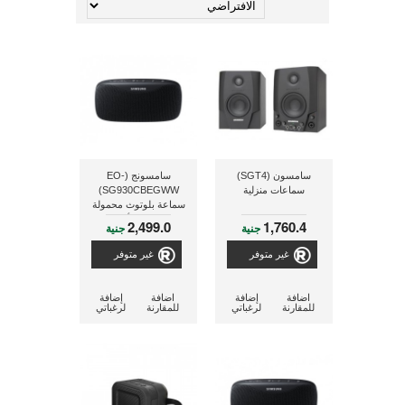
سامسون (SGT4)
سامسونج (EO-
سماعات منزلية
SG930CBEGWW)
سماعة بلوتوث محمولة
ذات لون أسود
2,499.0
1,760.4
جنية
جنية
غير متوفر
غير متوفر
اضافة
إضافة
اضافة
إضافة
للمقارنة
لرغباتي
للمقارنة
لرغباتي