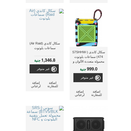
سكال كاندي (Air Raid)
سماعات بلوتوث
سكال كاندى (S7SHHW-
474) سماعات بلوتوث
1,346.8
جنية
محمولة متعددة الألوان و
مقاومة للصدمات و الماء
999.0
جنية
غير متوفر
و مزودة بمايكروفون
للمكالمات
غير متوفر
اضافة
إضافة
للمقارنة
لرغباتي
اضافة
إضافة
للمقارنة
لرغباتي