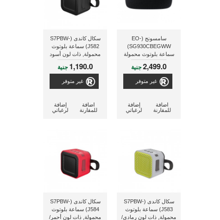
سامسونج (EO-
سكال كاندى (S7PBW-
SG930CBEGWW)
J582) سماعة بلوتوث
سماعة بلوتوث محمولة
محمولة, ذات لون أسود
هدية مع تليفون جالاكسى
1,190.0
2,499.0
جنية
جنية
S8/S8+ و ليست للبيع
منفردة
غير متوفر
غير متوفر
اضافة
إضافة
اضافة
إضافة
للمقارنة
لرغباتي
للمقارنة
لرغباتي
سكال كاندى (S7PBW-
سكال كاندى (S7PBW-
J583) سماعة بلوتوث
J584) سماعة بلوتوث
محمولة, ذات لون رمادى/
محمولة, ذات لون أحمر/