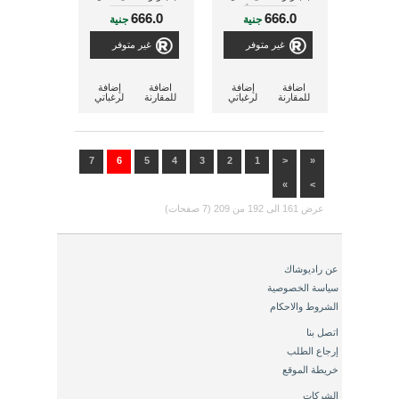
مكعب ذات لون أسود
مكعب ذات لون رمادى
666.0
666.0
جنية
جنية
غير متوفر
غير متوفر
اضافة
إضافة
اضافة
إضافة
للمقارنة
لرغباتي
للمقارنة
لرغباتي
7
6
5
4
3
2
1
<
«
»
>
عرض 161 الى 192 من 209 (7 صفحات)
عن راديوشاك
سياسة الخصوصية
الشروط والاحكام
اتصل بنا
إرجاع الطلب
خريطة الموقع
الشركات