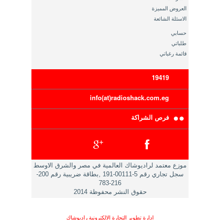
العروض المميزة
الاسئلة الشائعة
حسابي
طلباتي
قائمة رغباتي
19419
info(at)radioshack.com.eg
فرص الشراكة
موزع معتمد لراديوشاك العالمية في مصر والشرق الاوسط
سجل تجاري رقم 5-00111-191 ,بطاقة ضريبية رقم 200-
216-783
حقوق النشر محفوظة 2014
ادارة تطوير التجارة الالكترونية راديوشاك