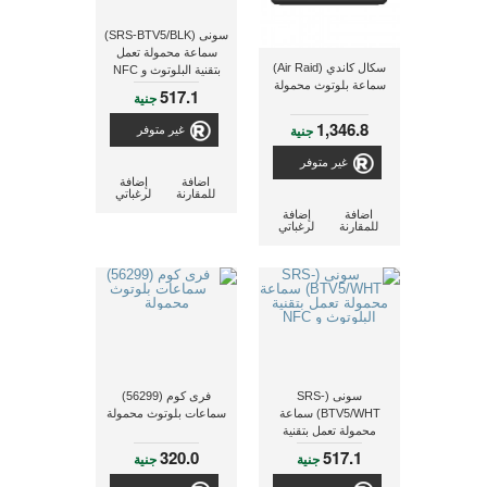
سونى (SRS-BTV5/BLK)
سماعة محمولة تعمل
سكال كاندي (Air Raid)
بتقنية البلوتوث و NFC
سماعة بلوتوث محمولة
517.1
جنية
1,346.8
جنية
غير متوفر
غير متوفر
اضافة
إضافة
للمقارنة
لرغباتي
اضافة
إضافة
للمقارنة
لرغباتي
سونى (SRS-
فرى كوم (56299)
BTV5/WHT) سماعة
سماعات بلوتوث محمولة
محمولة تعمل بتقنية
البلوتوث و NFC
320.0
517.1
جنية
جنية