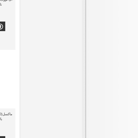
نا
بال