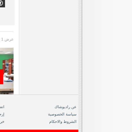
عرض 1 الى 10 من 10 (1 صفحات)
عن راديوشاك
اتص
سياسة الخصوصية
إرج
الشروط والاحكام
خري