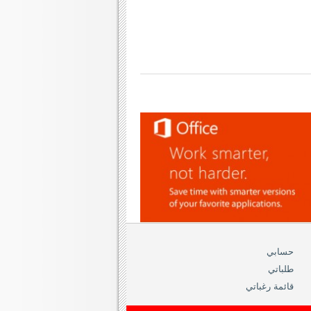
حسابي
طلباتي
قائمة رغباتي