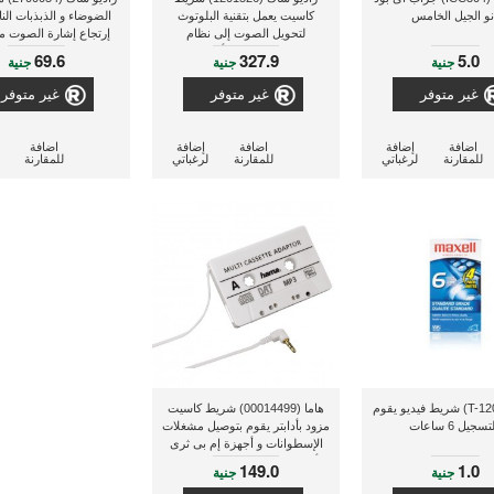
نو الجيل الخامس
كاسيت يعمل بتقنية البلوتوث
الضوضاء و الذبذبات الن
لتحويل الصوت إلى نظام
إرتجاع إشارة الصوت م
السماعات بالمنزل أو السيارة
الصوت إلى المس
69.6
327.9
5.0
جنية
جنية
جنية
غير متوفر
غير متوفر
غير متوفر
اضافة
إضافة
اضافة
إضافة
اضافة
للمقارنة
لرغباتي
للمقارنة
لرغباتي
للمقارنة
ماكسل(T-120) شريط فيديو يقوم
هاما (00014499) شريط كاسيت
تسجيل 6 ساعات
مزود بأدابتر يقوم بتوصيل مشغلات
الإسطوانات و أجهزة إم بى ثرى
وأجهزة التليفون المحمول الذكية
149.0
1.0
جنية
جنية
بمدخل الكاسيت الموجود فى