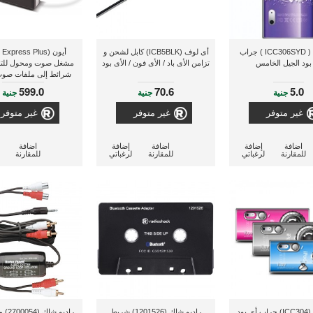
أى لوف ( ICC306SYD ) جراب
أى لوف (ICB5BLK) كابل لشحن و
بود الجيل الخامس
تزامن الأى باد / الأى فون / الأى بود
مشغل صوت ومحول للتح
شرائط إلى ملفات صوت
599.0
70.6
5.0
جنية
جنية
جنية
غير متوفر
غير متوفر
غير متوفر
اضافة
إضافة
اضافة
إضافة
اضافة
للمقارنة
لرغباتي
للمقارنة
لرغباتي
للمقارنة
اى لووف (ICC304) جراب أى بود
راديو شاك (1201526) شريط
راديو ش