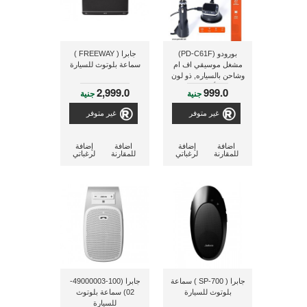
بورودو (PD-C61F)
جابرا ( FREEWAY )
مشغل موسيقي اف ام
سماعة بلوتوث للسيارة
وشاحن بالسياره, ذو لون
أسود
2,999.0
999.0
جنية
جنية
غير متوفر
غير متوفر
اضافة
إضافة
اضافة
إضافة
للمقارنة
لرغباتي
للمقارنة
لرغباتي
جابرا ( SP-700 ) سماعة
جابرا (100-49000003-
بلوتوث للسيارة
02) سماعة بلوتوث
للسيارة