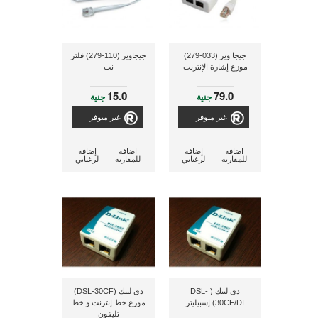
جيجا وير (033-279)
جيجاوير (110-279) فلتر
موزع إشارة الإنترنت
نت
15.0
79.0
جنية
جنية
غير متوفر
غير متوفر
اضافة
إضافة
اضافة
إضافة
للمقارنة
لرغباتي
للمقارنة
لرغباتي
دى لينك ( DSL-
دى لينك (DSL-30CF)
30CF/DI) إسبيليتر
موزع خط إنترنت و خط
تليفون