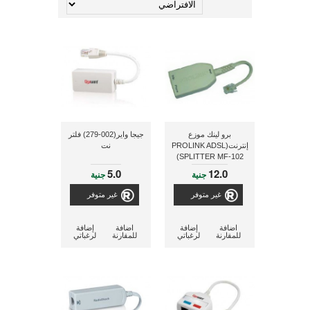
برو لينك موزع
جيجا واير(002-279) فلتر
إنترنت(PROLINK ADSL
نت
SPLITTER MF-102)
5.0
12.0
جنية
جنية
غير متوفر
غير متوفر
اضافة
إضافة
اضافة
إضافة
للمقارنة
لرغباتي
للمقارنة
لرغباتي