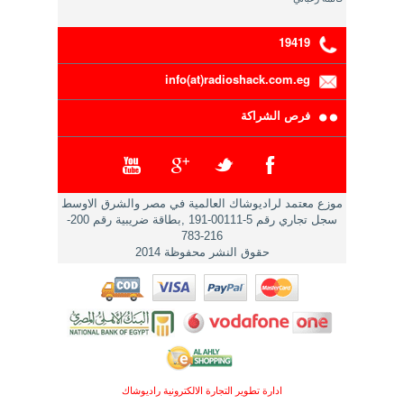
19419
info(at)radioshack.com.eg
فرص الشراكة
موزع معتمد لراديوشاك العالمية في مصر والشرق الاوسط
سجل تجاري رقم 5-00111-191 ,بطاقة ضريبية رقم 200-
216-783
حقوق النشر محفوظة 2014
ادارة تطوير التجارة الالكترونية راديوشاك