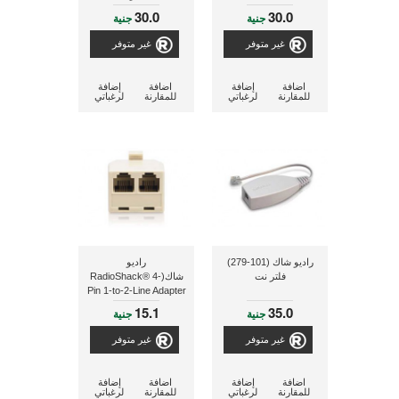
30.0
30.0
جنية
جنية
غير متوفر
غير متوفر
اضافة
إضافة
اضافة
إضافة
للمقارنة
لرغباتي
للمقارنة
لرغباتي
راديو شاك (101-279)
راديو
فلتر نت
شاك(RadioShack® 4-
Pin 1-to-2-Line Adapter
(Ivory))موزع تليفون
15.1
35.0
جنية
جنية
غير متوفر
غير متوفر
اضافة
إضافة
اضافة
إضافة
للمقارنة
لرغباتي
للمقارنة
لرغباتي