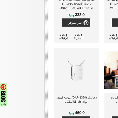
TP-LINK
فاى(TP-LINK 300MBPS
UNIVERSAL WIFI RANGE
WIRE
EXTENDER TL-WA850RE)
ADA
333.0
جنية
غير متوفر
إضافة
اضافة
إضافة
لرغباتي
للمقارنة
لرغباتي
دابتر إنترنت
دى لينك (DAP-1330) موسع لمدى
ى
الواى فاى اللاسلكى
460.0
جنية