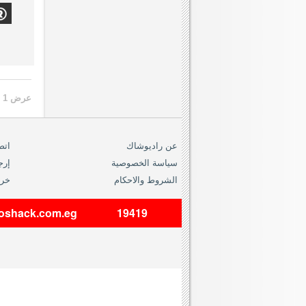
عرض 1 الى 23 من 23 (1 صفحات)
عن راديوشاك
اتص
سياسة الخصوصية
إرج
الشروط والاحكام
خري
dioshack.com.eg
19419