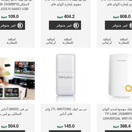
 إشارة الواى فاى
مقوى إشارة الواى فاى
لاسلكى( 150MBPS
LESS N NANO USB
PTER TL-WN725N)
109.0
404.2
808.0
جنية
جنية
جنية
غير متوفر
غير متوفر
غير متوفر
اضافة
إضافة
اضافة
إضافة
اضافة
للمقارنة
لرغباتي
للمقارنة
لرغباتي
للمقارنة
ينك موسع لمدى الواى
تى بى-لينك (TL-WN723N) واى
تى فى (M920) أ
اى(TP-LINK 150MBPS
فاى أدابتر
لاسلكى يو إس ب
UNIVERSAL WIFI 
EXTENDER TL-WA7
504.0
145.0
388.4
جنية
جنية
جنية