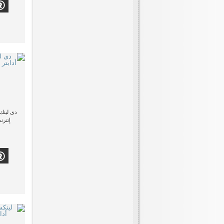
إنترن