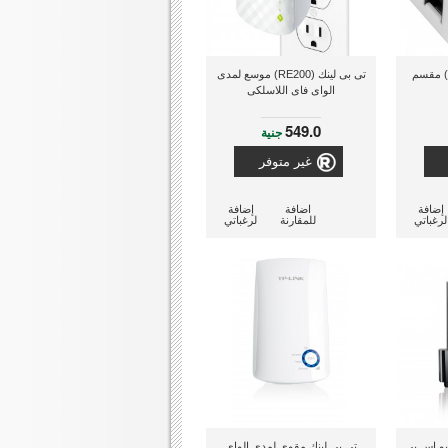
تى بى لينك (F0313DG) مقسم
تى بى لينك (RE200) موسع لمدى
الواى فاى اللاسلكى
549.0
جنية
غير متوفر
إضافة
اضافة
إضافة
لرغباتي
للمقارنة
لرغباتي
 يو إس بى
تى بى لينك مقوى لمدى الواى