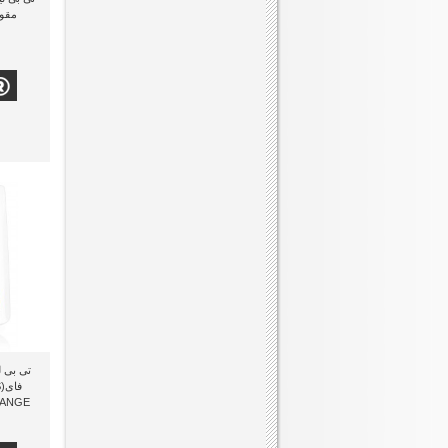
مقوى
تى بى ل
ف
RANGE
50RE)