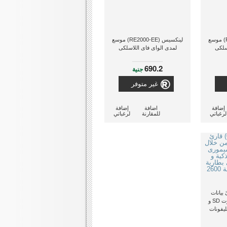
لينكسيس (RE1000-EE) موسع
لينكسيس (RE2000-EE) موسع
سلكى
لمدى الواى فاى اللاسلكى
690.2
جنية
غير متوفر
إضافة
اضافة
إضافة
لرغباتي
للمقارنة
لرغباتي
00) قارئ بيانات
الواى فاى من خلال كروت SD و
ورى USB للتليفونات
وى على
بطارية شحن خارجية محمولة 2600