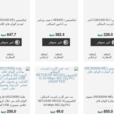
لينكسيس ( AE1200-EU) أدابتر
لينكسيس ( AE6000 ) مينى يو إس
إنترنت لاسلكى
بى أدابتور لاسلكى
لمدى الواى فاى اللا
647.7
382.4
228.0
جنية
جنية
جنية
غير متوفر
غير متوفر
غير متوفر
اضافة
إضافة
اضافة
إضافة
اضافة
للمقارنة
لرغباتي
للمقارنة
لرغباتي
للمقارنة
لينكسيس (RE3000W-ME) مقوى
نت جير كارت إنترنت لاسلكى
هاما (123936
شارة الواى فاى
للكمبيوتر(NETGEAR WG311 G
54 Mbps 802.11g PCI
فلاش ميم
ADAPTER)
الذكية و التابلت و يحت
250.0
49.0
855.0
جنية
جنية
جنية