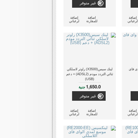
غير متوفر
إضافة
اضافة
إضافة
لرغباتي
للمقارنة
لرغباتي
HN-UN ) واى فاى
لينك سيس(X3500) راوتر لاسلكي
ثنائي التردد مودم (ADSL2) + دعم
(USB)
1,650.0
جنية
غير متوفر
إضافة
اضافة
إضافة
لرغباتي
للمقارنة
لرغباتي