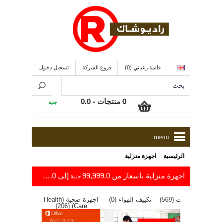
قائمة رغباتي (0)
فروع الشركة
تسجيل دخول
0 منتجات - 0.0
جنية
menu
»
الرئيسية
اجهزة منزلية
اجهزة منزلية باسعار من 99,999.0
إلى 0.0
جنية
جنية
كشافات (Flashlights)
ساعات ومنبهات (569)
تكييف الهواء (0)
اجهزة صحية (Health
Care) (206)