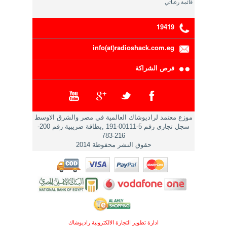
قائمة رغباتي
19419
info(at)radioshack.com.eg
فرص الشراكة
موزع معتمد لراديوشاك العالمية في مصر والشرق الاوسط
سجل تجاري رقم 5-00111-191 ,بطاقة ضريبية رقم 200-
216-783
حقوق النشر محفوظة 2014
ادارة تطوير التجارة الالكترونية راديوشاك