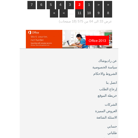
7
6
5
4
3
2
1
<
«
....
»
>
11
10
9
8
عرض 33 الى 64 من 575 (18 صفحات)
Office 2013
عن راديوشاك
سياسة الخصوصية
الشروط والاحكام
اتصل بنا
إرجاع الطلب
خريطة الموقع
الشركات
العروض المميزة
الاسئلة الشائعة
حسابي
طلباتي