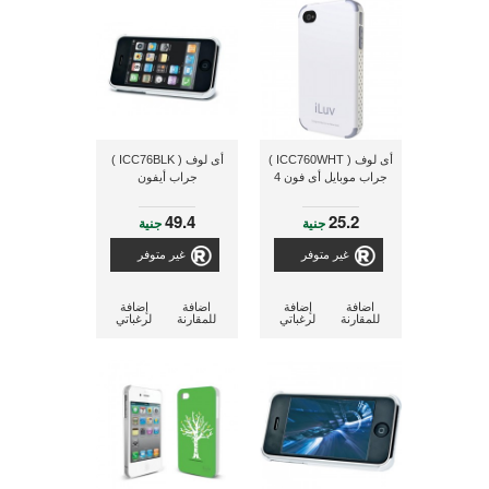
أى لوف ( ICC760WHT )
أى لوف ( ICC76BLK )
جراب موبايل أى فون 4
جراب أيفون
49.4
25.2
جنية
جنية
غير متوفر
غير متوفر
اضافة
إضافة
اضافة
إضافة
للمقارنة
لرغباتي
للمقارنة
لرغباتي