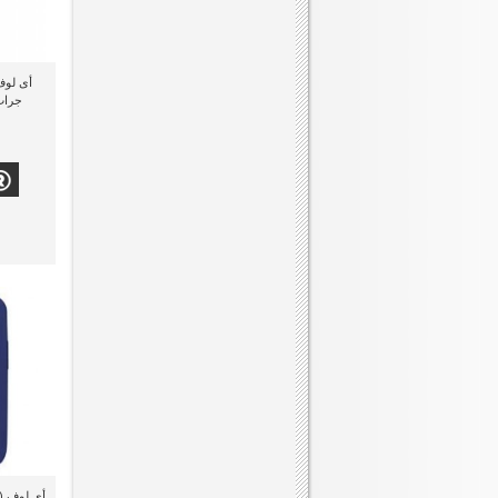
جراب ج