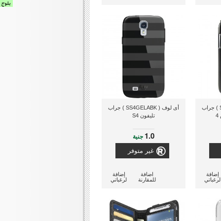
أى لوف ( SS4ENVEBK ) جراب
أى لوف ( SS4GELABK ) جراب
4
تليفون S4
1.0
جنية
غير متوفر
إضافة
اضافة
إضافة
لرغباتي
للمقارنة
لرغباتي