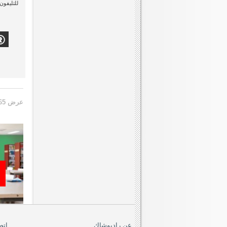
للتليفون
عرض 65 الى 96 من 575 (18 صفحات)
عن راديوشاك
اتص