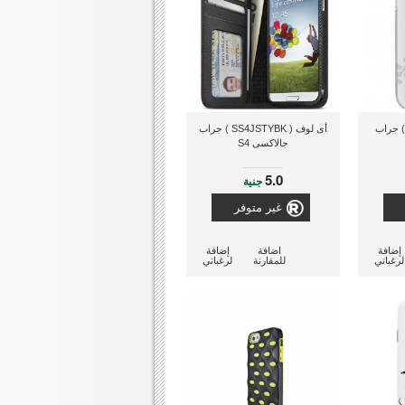
 لوف ( SS4GOSS ) جراب
أى لوف ( SS4JSTYBK ) جراب
جالاكسى S4
5.0
جنية
غير متوفر
إضافة
اضافة
إضافة
لرغباتي
للمقارنة
لرغباتي