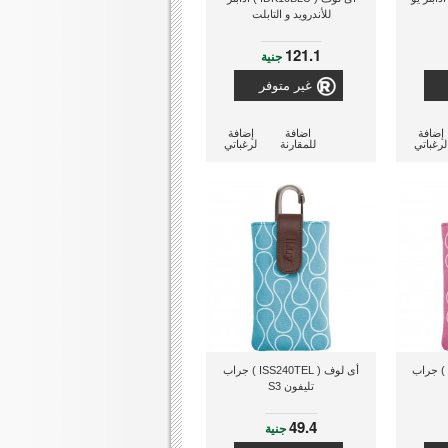
للأندرويد و التابلت
121.1
جنية
غير متوفر
إضافة
اضافة
إضافة
لرغباتي
للمقارنة
لرغباتي
أى لوف ( ISS240PNK ) جراب
أى لوف ( ISS240TEL ) جراب
تليفون S3
49.4
جنية