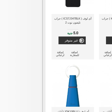
أى لوف ( ICS7J345BLK ) جراب
أى لوف ( ICS7J347BLK ) جراب
تليفون نوت 2
5.0
جنية
غير متوفر
إضافة
اضافة
إضافة
لرغباتي
للمقارنة
لرغباتي
 ( IDK10BLK ) أدابتر يو
أى لوف ( IDK10BLU ) أدابتر