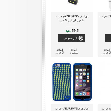
أى لوف ( SS4SNOOWH ) جراب
أى لوف (AI5FLIGBK) جراب
تليفون اي فون 5 اس
59.5
جنية
غير متوفر
إضافة
اضافة
إضافة
لرغباتي
للمقارنة
لرغباتي
أى لوف (AI6AURWBK) جراب
أى لوف (AI6AURWBL) جراب