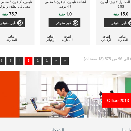
 المحمول لأجهزة أيفون
لشاشة تليفون أى فون 6 مقاس
5,5S
4.7 بوصة
مضئ فى الظلام و ذو ل
75.7
1.0
15.0
جنية
جنية
جنية
غير متوفر
غير متوفر
غير متوفر
اضافة
إضافة
اضافة
إضافة
اضافة
للمقارنة
لرغباتي
للمقارنة
لرغباتي
للمقارنة
6
5
4
3
2
1
<
«
Office 2013
ل بنا
الشركات