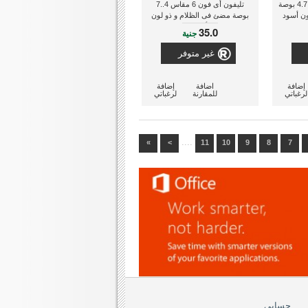
تليفون أى فون 6 مقاس 4.7 بوصة
تليفون أى فون 6 مقاس 4..7
ون أسود
بوصة مضئ فى الظلام و ذو لون
أزرق
35.0
جنية
غير متوفر
إضافة
اضافة
إضافة
لرغباتي
للمقارنة
لرغباتي
....
»
>
11
10
9
8
7
حسابي